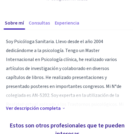
Sobre mí
Consultas
Experiencia
Soy Psicóloga Sanitaria. Llevo desde el año 2004
dedicándome a la psicología. Tengo un Master
Internacional en Psicología clínica, he realizado varios
artículos de investigación y colaborado en diversos
capítulos de libros. He realizado presentaciones y
presentado posteres en importantes congresos. Mi N°de
colegiada es AN-5202. Soy experta en la utilización de la
Realidad virtual aplicada a los Trastornos psicológicos. Mi
Ver descripción completa
tesina doctoral la realicé sobre el Mobbing. Actualmente y
desde hace más de 5 años, soy tutora de prácticas alumnos
Estos son otros profesionales que te pueden
de Master de diferentes Universidades de España.