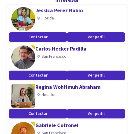
interesar
Jessica Perez Rubio
Especialidad
Florida
Mi amplia experiencia y formación.
Mi capacidad para dar al paciente pautas claras y concisas.
Contactar
Ver perfil
Mi gran empatía y amabilidad.
Carlos Hecker Padilla
Aptitudes
San Francisco
. Mis especialidades son la Ansiedad, Trastornos obsesivos-
compulsivos, depresión y Mobbing (Acoso laboral).
Contactar
Ver perfil
También intervengo en los problemas familiares y de
Regina Wohltmuh Abraham
pareja.
Houston
Contactar
Ver perfil
Gabriele Cotronei
San Francisco