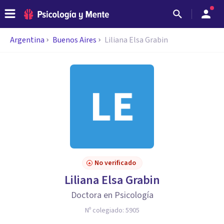
Argentina
Buenos Aires
Liliana Elsa Grabin
No verificado
Liliana Elsa Grabin
Doctora en Psicología
Nº colegiado:
5905