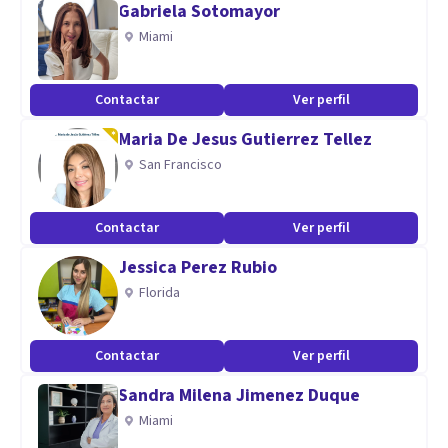
Gabriela Sotomayor
el Posgrado en la Universidad de Buenos Aires (UBA) y
Miami
asesoro en el laboratorio, consultorio o por medios
tecnológico (Skipe, video conferencia, celular, entre otros).
Contactar
Ver perfil
También, dirijo desde hace 11 años, el Ciclo Anual de Cine
Maria De Jesus Gutierrez Tellez
Debate "Deporte y Cultura de Paz", del Comité Olímpico
San Francisco
Argentino (COA)
Aptitudes
Contactar
Ver perfil
Psicología del Deporte
Jessica Perez Rubio
Psicología de la Urgencia y Emergencia
Florida
Contactar
Ver perfil
Sandra Milena Jimenez Duque
Miami