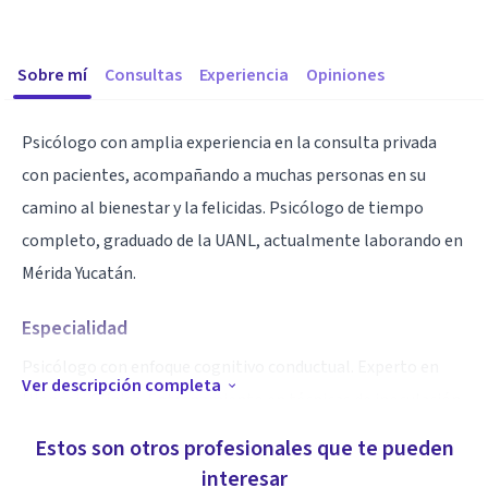
Sobre mí
Consultas
Experiencia
Opiniones
Psicólogo con amplia experiencia en la consulta privada
con pacientes, acompañando a muchas personas en su
camino al bienestar y la felicidas. Psicólogo de tiempo
completo, graduado de la UANL, actualmente laborando en
Mérida Yucatán.
Especialidad
Psicólogo con enfoque cognitivo conductual. Experto en
Ver descripción completa
Hipnósis Clínica. Entrenamiento en técnicas de inoculación
al estrés y prpgramación neurolingüistica. Terapia
Estos son otros profesionales que te pueden
individual. Atención a adolescentes y adultos.
interesar