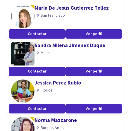
Maria De Jesus Gutierrez Tellez
Aptitudes
San Francisco
Experto en Hipnosis Clínica ericksoniana y Terapia Breve.
Por lo cual el motivo de consulta suele resolverse de
Contactar
Ver perfil
manera rápida y eficáz en pocas sesiones.
Sandra Milena Jimenez Duque
Miami
Contactar
Ver perfil
Jessica Perez Rubio
Florida
Contactar
Ver perfil
Norma Mazzarone
Buenos Aires