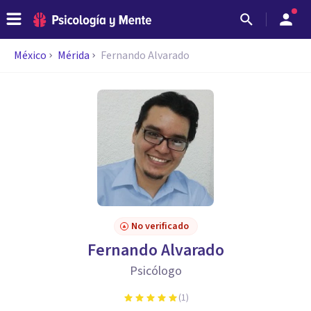
México
Mérida
Fernando Alvarado
No verificado
Fernando Alvarado
Psicólogo
(
1
)