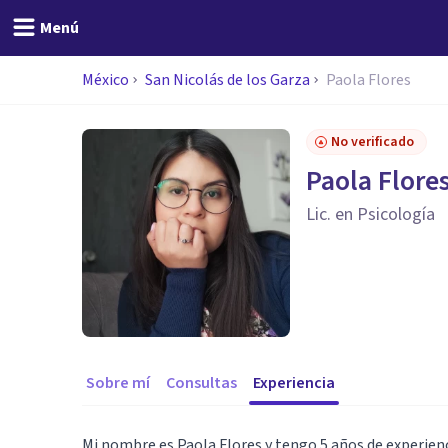
Menú
México
San Nicolás de los Garza
Paola Flores
No verificado
Paola Flore
Lic. en Psicología
Sobre mí
Consultas
Experiencia
Mi nombre es Paola Flores y tengo 5 años de experienc