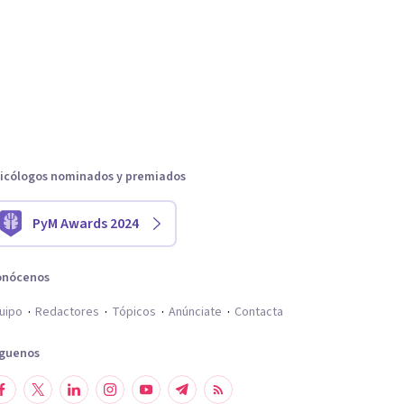
icólogos nominados y premiados
PyM Awards 2024
onócenos
uipo
Redactores
Tópicos
Anúnciate
Contacta
íguenos