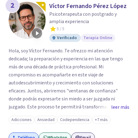
2
Víctor Fernando Pérez López
Psicoterapeuta con postgrado y
amplia experiencia
5
/ 5
Verificado
Terapia Online
Hola, soy Víctor Fernando. Te ofrezco mi atención
dedicada; la preparación y experiencia en las que tengo
más de una década de práctica profesional. Mi
compromiso es acompañarte en este viaje de
autodescubrimiento y crecimiento con soluciones
eficaces. Juntos, abriremos "ventanas de confianza"
donde podrás expresarte sin miedo a ser juzgada ni
juzgado. Este proceso te permitirá transformar el dolor
leer más
en crecimiento, construir relaciones más sanas y
Adicciones
Ansiedad
Codependencia
+7 más
conscientes, y vivir una vida con mayor plenitud.
Recuerda, el camino hacia el bienestar es un proceso
Teléfono
WhatsApp
Email