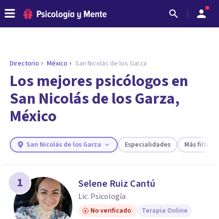
Directorio
México
San Nicolás de los Garza
ENCONTRAR MI TERAPEUTA
¿Necesitas ayuda para encontrar el
Los mejores psicólogos en
psicólogo adecuado?
San Nicolás de los Garza,
Responde a unas breves preguntas y te ofreceremos
México
los profesionales que más se ajustan a tus
necesidades.
Responder cuestionario
San Nicolás de los Garza
Especialidades
Más filtros
1
Selene Ruiz Cantú
Lic. Psicología
No verificado
Terapia Online