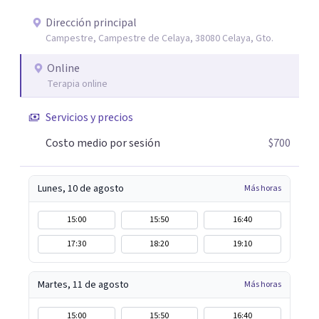
un espacio de apoyo, educación sobre salud mental y
alimentación consciente, adaptado a las necesidades de
Dirección principal
Campestre, Campestre de Celaya, 38080 Celaya, Gto.
cada paciente y su familia. Atiendo de forma online.
Puedes reservar tu primera sesión directamente desde mi
Online
perfil.
Terapia online
Servicios y precios
Costo medio por sesión
$700
Lunes, 10 de agosto
Más horas
15:00
15:50
16:40
17:30
18:20
19:10
Martes, 11 de agosto
Más horas
15:00
15:50
16:40