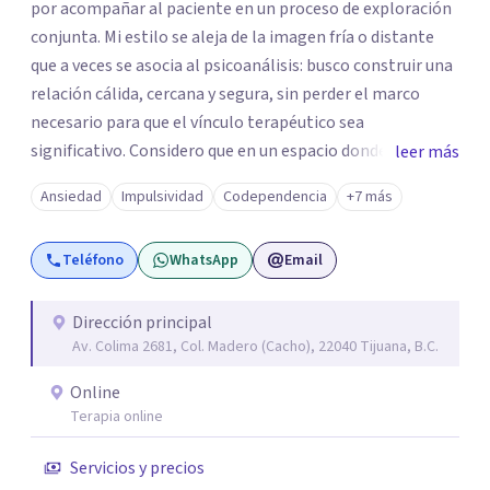
por acompañar al paciente en un proceso de exploración
conjunta. Mi estilo se aleja de la imagen fría o distante
que a veces se asocia al psicoanálisis: busco construir una
relación cálida, cercana y segura, sin perder el marco
necesario para que el vínculo terapéutico sea
significativo. Considero que en un espacio donde uno
leer más
puede sentirse acompañado y escuchado, es posible
Ansiedad
Impulsividad
Codependencia
+7 más
mirar con honestidad cómo nos vinculamos afuera, qué se
repite, qué duele, y qué puede transformarse. En mi
Teléfono
WhatsApp
Email
consultorio hay lugar para todo: risas, tristezas, enojos y
silencios; cada emoción tiene sentido y merece ser
escuchada. Si pudiste conectar con algo de esto,
Dirección principal
Av. Colima 2681, Col. Madero (Cacho), 22040 Tijuana, B.C.
mándame un mensaje y comencemos juntos a trabajar en
eso que has dejado de lado.
Online
Terapia online
Servicios y precios