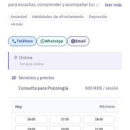
para escuchar, comprender y acompañar tus procesos
leer más
emocionales a tu propio ritmo. Creo firmemente en la
Ansiedad
Habilidades de afrontamiento
Depresión
importancia de construir juntos herramientas que
+6 más
fortalezcan el bienestar, la autonomía y el sentido de
vida. Será un gusto acompañarte en este proceso. Quedo
Teléfono
WhatsApp
Email
atento para resolver cualquier duda y acordar una cita. Un
abrazo, Pedro Gilberto Lobato Cruz Psicólogo
Online
Terapia online
Servicios y precios
Consulta para Psicología
600
MXN
/ sesión
Hoy
Más horas
16:05
17:05
18:05
19:05
20:05
21:05