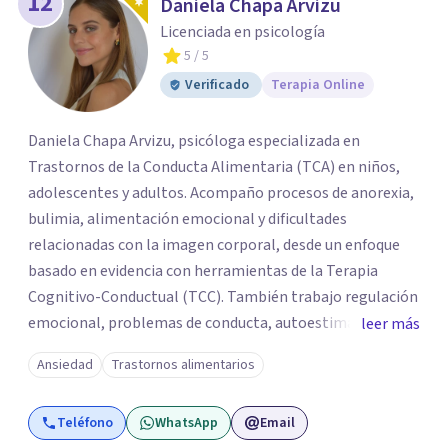
12
Daniela Chapa Arvizu
Licenciada en psicología
5
/ 5
Verificado
Terapia Online
Daniela Chapa Arvizu, psicóloga especializada en
Trastornos de la Conducta Alimentaria (TCA) en niños,
adolescentes y adultos. Acompaño procesos de anorexia,
bulimia, alimentación emocional y dificultades
relacionadas con la imagen corporal, desde un enfoque
basado en evidencia con herramientas de la Terapia
Cognitivo-Conductual (TCC). También trabajo regulación
emocional, problemas de conducta, autoestima y
leer más
desarrollo de habilidades sociales y emocionales en
Ansiedad
Trastornos alimentarios
población infantil y juvenil. Me mantengo en constante
formación y actualización para brindar el
Teléfono
WhatsApp
Email
acompañamiento más efectivo a cada persona. Ofrezco