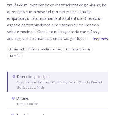
través de mi experiencia en instituciones de gobierno, he
aprendido que la base del cambio es una escucha
empática y un acompañamiento auténtico. ​Ofrezco un
espacio de terapia donde priorizamos tu resiliencia y
salud emocional. Gracias a mi trayectoria con niños y
adultos, utilizo dinámicas creativas y enfoques adaptados
leer más
a tus necesidades específicas. Estoy aquí para escucharte
Ansiedad
Niños y adolescentes
Codependencia
y brindarte las herramientas necesarias para fortalecer
+5 más
tu paz mental.
Dirección principal
Gral. Enrique Ramírez 102, Rojas, Peña, 59387 La Piedad
de Cabadas, Mich.
Online
Terapia online