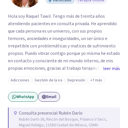
Verificado
Terapia Online
Hola soy Raquel Tawil. Tengo más de treinta años
atendiendo pacientes en consulta privada. He aprendido
que cada persona es un universo, con sus propios
temores, ansiedades e inseguridades, un ser único e
irrepetible con problemáticas y matices de sufrimiento
propios. Puedo vibrar contigo porque yo misma he estado
en contacto y consciente de mi mundo interno, de mis
propias emociones, gracias al trabajo terapéutico que he
leer más
llevado como parte de mi formación como
Adicciones
Gestión de la ira
Depresión
+7 más
psicoterapeuta, lo que me permitirá comprenderte
mejor. Nadie puede entender al otro si no se ha puesto en
WhatsApp
Email
contacto consigo mismo. Me gustaría acompañarte en
un camino de crecimiento y de conocimiento. Si por algún
motivo la vida te esta poniendo retos difíciles estoy aquí
Consulta presencial Rubén Darío
Rubén Darío 36, Rincón del Bosque, Polanco V Secc,
para acompañarte y buscar las mejores soluciones. Si
Miguel Hidalgo, 11580 Ciudad de México, CDMX
estas sufriendo puedo ayudarte a aminorarlo y resolverlo