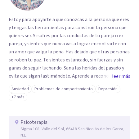
Estoy para apoyarte a que conozcas a la persona que eres
y tengas las herramientas para construir la persona que
quieres ser. Si sufres por las conductas de tu pareja o ex
pareja, y sientes que nunca vas a lograr encontrarte con
un amor que valga la pena. Has dejado que otras personas
se roben tu paz. Te sientes estancado, sin fuerzas y sin
ganas de seguir luchando. Sana las heridas del pasado y
evita que sigan lastimándote. Aprende a reconocer y
leer más
comunicar lo que es importante para ti sin herir a los
Ansiedad
Problemas de comportamiento
Depresión
demás. sintiéndote bien contigo mismo y con tus
+7 más
decisiones. Reconstruye tu autoconfianza y tu valor.
Psicoterapia
Sigma 108, Valle del Sol, 66418 San Nicolás de los Garza,
N.L.