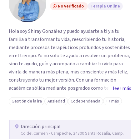
No verificado
Terapia Online
Hola soy Shiray González y puedo ayudarte a ti y a tu
familia a transformar tu vida, reescribiendo tu historia,
mediante procesos terapéuticos profundos y sostenibles
en el tiempo. Yo no solo te ayudo a resolver un problema,
sino te ayudo, guío y acompaño a cambiar tu vida para
vivirla de manera más plena, más consciente y más feliz,
construyendo tu mejor versión. Con una formación
académica sólida mediante posgrados como terapeuta
leer más
breve, familiar e infantil, así como con respaldo
Gestión de la ira
Ansiedad
Codependencia
+7 más
profesional y experiencia clínica de más de 26 años y
personal te acompaño en el proceso con empatía
auténtica y comunicación clara y directa para darte
Dirección principal
seguridad emocional y una dirección firme de tu proceso
Cd del Carmen - Campeche, 24300 Santa Rosalía, Camp.
de cambio.