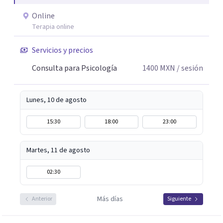
a través del trabajo conjunto de recordar, reacomodar,
Online
resignificar y elaborar, para que puedas sentirte mejor,
Terapia online
ser mas productivo y en general tener una vida más feliz.
Servicios y precios
Mi lema es: PUEDES ESTAR MEJOR.
Consulta para Psicología
1400
MXN
/ sesión
Lunes, 10 de agosto
15:30
18:00
23:00
Martes, 11 de agosto
02:30
Más días
Anterior
Siguiente