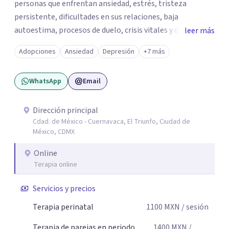
personas que enfrentan ansiedad, estrés, tristeza
persistente, dificultades en sus relaciones, baja
autoestima, procesos de duelo, crisis vitales y desafíos
leer más
relacionados con la adaptación a nuevas etapas de la vida.
Adopciones
Ansiedad
Depresión
+7 más
Mi enfoque se basa en la escucha empática, el respeto por
la historia de cada persona y el trabajo conjunto para
WhatsApp
Email
desarrollar herramientas que favorezcan el bienestar
emocional y una mejor calidad de vida. Creo firmemente
que buscar ayuda psicológica es un acto de valentía y
Dirección principal
Cdad. de México - Cuernavaca, El Triunfo, Ciudad de
autocuidado. Mi objetivo es acompañarte para que puedas
México, CDMX
comprender mejor lo que estás viviendo, fortalecer tus
recursos personales y construir una vida más plena y
Online
congruente con tus necesidades y valores.
Terapia online
Servicios y precios
Terapia perinatal
1100
MXN
/ sesión
Terapia de parejas en periodo
1400
MXN
/