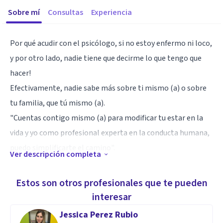
Sobre mí
Consultas
Experiencia
Por qué acudir con el psicólogo, si no estoy enfermo ni loco,
y por otro lado, nadie tiene que decirme lo que tengo que
hacer!
Efectivamente, nadie sabe más sobre ti mismo (a) o sobre
tu familia, que tú mismo (a).
"Cuentas contigo mismo (a) para modificar tu estar en la
vida y yo como profesional experta en la conducta humana,
puedo simplificarte el camino".
Ver descripción completa
Especialidad
Estos son otros profesionales que te pueden
Me apasiona buscar el "cómo sí se puede", por lo que cuento
interesar
con un abanico de posibilidades para sacar adelante
Jessica Perez Rubio
cualquier situación; lo único que necesito es que es tú