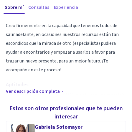
Sobre mí
Consultas
Experiencia
Creo firmemente en la capacidad que tenemos todos de
salir adelante, en ocasiones nuestros recursos están tan
escondidos que la mirada de otro (especialista) pudiera
ayudar a encontrarlos y empezar a usarlos a favor para
trazar un nuevo presente, para un mejor futuro. ¡Te
acompaño en este proceso!
Aptitudes
Ver descripción completa
Soy psicóloga egresada de la UAM, cuento con una maestría
en Terapia Familiar y una especialidad en Terapia de juego,
Estos son otros profesionales que te pueden
así como varios cursos y diplomados en lenguaje corporal y
interesar
psicodiagnóstico. Actualmente me encuentro aprendiendo
Gabriela Sotomayor
Lengua de señas mexicanas.