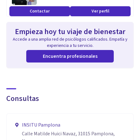
cuidarse.
Contactar
Ver perfil
Trabajo contigo para ayudarte a comprenderte mejor,
fortalecer tus recursos y encontrar herramientas que te
Empieza hoy tu viaje de bienestar
permitan vivir con mayor equilibrio.
Accede a una amplia red de psicólogos calificados. Empatía y
Cada proceso es único y se adapta a ti.
experiencia a tu servicio.
⚖️ Psicología Forense
Encuentra profesionales
Desde 2017 trabajo en los ámbitos civil, penal y familiar,
realizando evaluaciones e informes periciales en casos
como:
Abusos a menores
Consultas
Violencia de género
Valoración del daño psicológico
Incapacidades
INSITU Pamplona
Reclamaciones por daños
Calle Matilde Huici Navaz, 31015 Pamplona,
Conflictos familiares