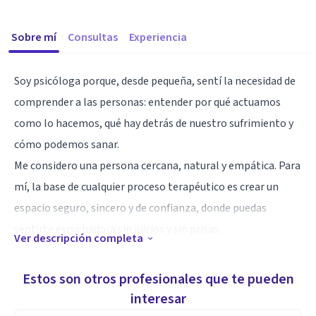
Sobre mí
Consultas
Experiencia
Soy psicóloga porque, desde pequeña, sentí la necesidad de
comprender a las personas: entender por qué actuamos
como lo hacemos, qué hay detrás de nuestro sufrimiento y
cómo podemos sanar.
Me considero una persona cercana, natural y empática. Para
mí, la base de cualquier proceso terapéutico es crear un
espacio seguro, sincero y de confianza, donde puedas
sentirte escuchado/a sin juicios y sin prisas.
Ver descripción completa
Creo firmemente que de nada sirve tener muchos
conocimientos si no sabes conectar con la persona que
Estos son otros profesionales que te pueden
tienes delante. Por eso, en consulta, mi prioridad eres tú: tu
interesar
historia, tu ritmo, tus necesidades.