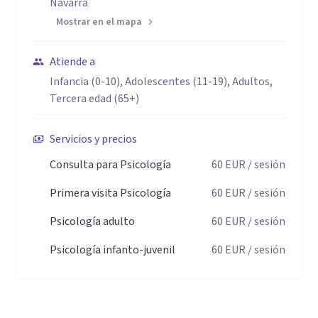
Navarra
Mi trabajo se basa en el rigor, la objetividad y el respeto a
Mostrar en el mapa
las personas.
🚨 Intervención en Crisis y Emergencias
Atiende a
Infancia (0-10), Adolescentes (11-19), Adultos,
Acompaño a personas en situaciones de alto impacto
Tercera edad (65+)
emocional, duelo, trauma o momentos especialmente
difíciles, ofreciendo un apoyo cercano y profesional.
Servicios y precios
Aptitudes
Consulta para Psicología
60
EUR
/ sesión
La mente también necesita cuidados.
Primera visita Psicología
60
EUR
/ sesión
Vivimos deprisa, muchas veces sin escucharnos. A veces,
Psicología adulto
60
EUR
/ sesión
acudir a terapia es simplemente regalarnos un espacio para
Psicología infanto-juvenil
60
EUR
/ sesión
respirar, entendernos y volver a encontrarnos.
Estar bien contigo es el primer paso para estar bien con lo
que te rodea.
No tienes que hacerlo solo/a.