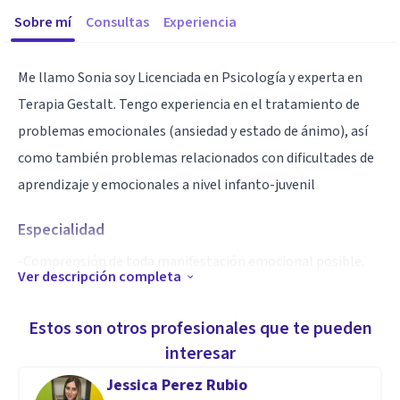
Sobre mí
Consultas
Experiencia
Me llamo Sonia soy Licenciada en Psicología y experta en
Terapia Gestalt. Tengo experiencia en el tratamiento de
problemas emocionales (ansiedad y estado de ánimo), así
como también problemas relacionados con dificultades de
aprendizaje y emocionales a nivel infanto-juvenil
Especialidad
-Comprensión de toda manifestación emocional posible.
Ver descripción completa
-Tolerancia a la frustración.
-Actitudes de acompañamiento y apoyo presente.
Estos son otros profesionales que te pueden
interesar
Aptitudes
Jessica Perez Rubio
Mi especialidad es la atención de aquellas problemáticas