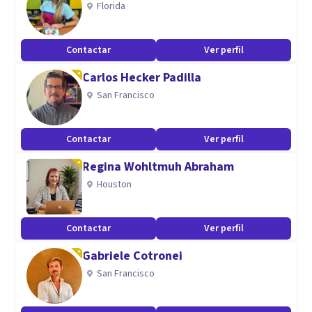
Florida
relacionadas con alteración de estados de ánimo y gestión
emocional.
Contactar
Ver perfil
En infancia-adolescencia, la atención de aquellas
Carlos Hecker Padilla
dificultades de los niños y niñas a nivel ya no solo escolar,
San Francisco
sino problemas de conducta en casa y que esconden
dificultades de comprensión y malestar en el entorno
familiar.
Contactar
Ver perfil
Regina Wohltmuh Abraham
Houston
Contactar
Ver perfil
Gabriele Cotronei
San Francisco