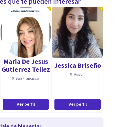
les que te pueden interesar
Maria De Jesus
Jessica Briseño
Gutierrez Tellez
Austin
San Francisco
Ver perfil
Ver perfil
iaje de bienestar