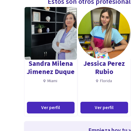
Estos son otros profesiona
Sandra Milena
Jessica Perez
Jimenez Duque
Rubio
Miami
Florida
Ver perfil
Ver perfil
Empieza hoy tu v