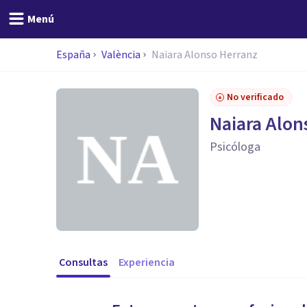
Menú
España
València
Naiara Alonso Herranz
No verificado
Naiara Alon
Psicóloga
Consultas
Experiencia