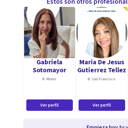
Estos son otros profesiona
Gabriela
Maria De Jesus
Sotomayor
Gutierrez Tellez
Miami
San Francisco
Ver perfil
Ver perfil
Empieza hoy tu v