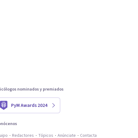
icólogos nominados y premiados
PyM Awards 2024
onócenos
uipo
Redactores
Tópicos
Anúnciate
Contacta