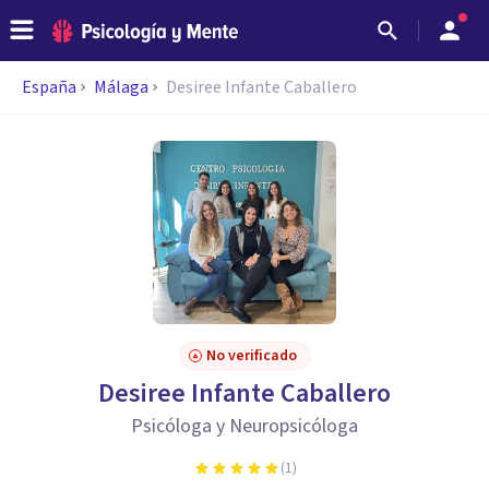
España
Málaga
Desiree Infante Caballero
No verificado
Desiree Infante Caballero
Psicóloga y Neuropsicóloga
(
1
)