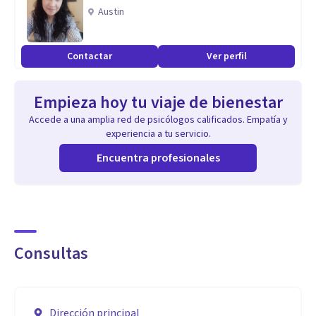
Experiencia con niños con problemas atencionales, de
Austin
memoria y problemas de conducta desde el campo de la
neuropsicología.
Contactar
Ver perfil
Experiencia en terapias para adultos en ansiedad, estados
Empieza hoy tu viaje de bienestar
de ánimo, habilidades sociales y autoestima desde el campo
Accede a una amplia red de psicólogos calificados. Empatía y
de la psicología.
experiencia a tu servicio.
Encuentra profesionales
Experiencia en psicología infantil en problemas de fracaso
escolar.
Experiencia en rehabilitación en neuropsicología infantil.
Consultas
Experiencia en trastorno obsesivo compulsivo (TOC).
Dirección principal