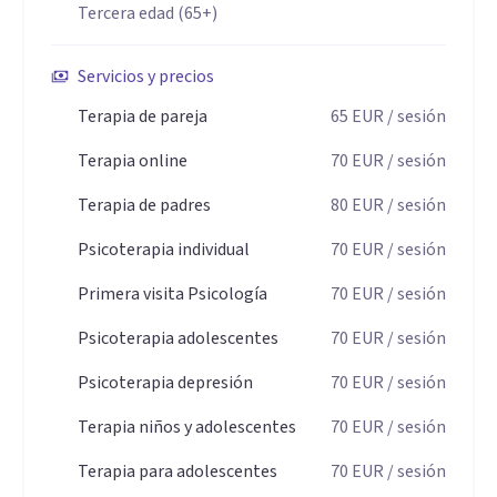
Tercera edad (65+)
Realizo tratamientos personalizados, ya que considero que
cada persona es única e irrepetible. Me he especializado en
Servicios y precios
tratamientos con resultados eficaces y duraderos. Trabajo
Terapia de pareja
65
EUR
/ sesión
serio y confidencial.
Terapia online
70
EUR
/ sesión
Dispongo de formación acreditada.
Terapia de padres
80
EUR
/ sesión
Especializada en terapia con niños y adolescentes.
Psicoterapia individual
70
EUR
/ sesión
Primera visita Psicología
70
EUR
/ sesión
Experta en diversas patologías : depresión, ansiedad,
trastornos obsesivos, adicciones, fobias y miedos,
Psicoterapia adolescentes
70
EUR
/ sesión
trastornos del sueño, baja autoestima, dificultad para
Psicoterapia depresión
70
EUR
/ sesión
relacionarse, trastornos de la alimentación, crisis de
Terapia niños y adolescentes
70
EUR
/ sesión
identidad, duelos y conflictos de pareja.
Atiendo de forma presencial y también realizó consultas
Terapia para adolescentes
70
EUR
/ sesión