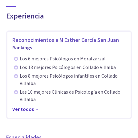
sucediendo para poder resolver.
Experiencia
CONSULTA PRESENCIAL: Atiendo de manera presencial en
mi despacho situado en Honorio Lozano 29, Collado
Villalba.
Reconocimientos a
M Esther García San Juan
Rankings
CONSULTA ONLINE: para aquellas personas sin posibilidad
Los 6 mejores Psicólogos en Moralzarzal
de desplazarse o que prefieran tener la consulta en formato
Los 13 mejores Psicólogos en Collado Villalba
online, realizó sesiones a través de videollamada.
Los 8 mejores Psicólogos infantiles en Collado
Villalba
Las 10 mejores Clínicas de Psicología en Collado
Ofrezco una atención individualizada, confidencial y
Villalba
profesional.
Ver todos
Especialidades