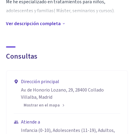
Me he especializado en tratamientos para niños,
adolescentes y familias( Máster, seminarios y cursos).
Ver descripción completa
Atiendo adultos, adolescentes, niños y parejas.
Dispongo de amplia formación y experiencia.
Consultas
Formada en teorías sobre el vínculo y el apego.
Ofrezco un entorno cálido y confidencial, donde el paciente
pueda sentirse cómodo para trabajar aquello que le está
Dirección principal
causando malestar y está interfiriendo en su vida de una
Av. de Honorio Lozano, 29, 28400 Collado
manera negativa.
Villalba, Madrid
Mi trabajo es ayudar a la persona a reestablecer el equilibrio
Mostrar en el mapa
psicológico perdido, entendiendo que le ocurre y ofreciendo
un tratamiento que le permita volver a sentirse bien.
Atiende a
Infancia (0-10), Adolescentes (11-19), Adultos,
Especialidad