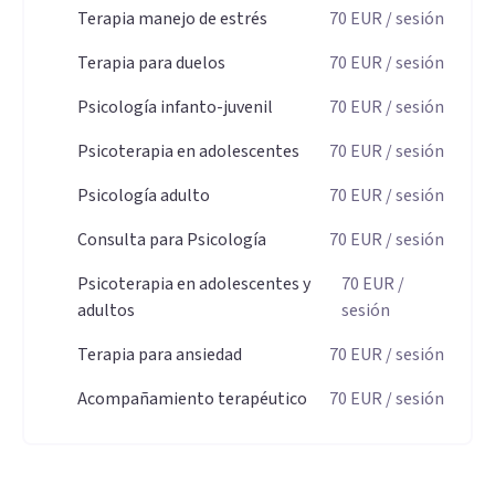
online.
Terapia manejo de estrés
70
EUR
/ sesión
Aptitudes
Terapia para duelos
70
EUR
/ sesión
TERAPIA DE PARA ADULTOS: el tratamiento está dirigido a
Psicología infanto-juvenil
70
EUR
/ sesión
recuperar la salud y equilibrio psíquico, reduciéndose así el
Psicoterapia en adolescentes
70
EUR
/ sesión
malestar y síntomas que presenta la persona que consulta.
Psicología adulto
70
EUR
/ sesión
El objetivo, conseguir cambios eficaces y duraderos en el
tiempo.
Consulta para Psicología
70
EUR
/ sesión
TERAPIA PARA NIÑOS: metodología basada en el juego
Psicoterapia en adolescentes y
70
EUR
/
como forma de expresión. Incluye entrevistas con los
adultos
sesión
padres.
Terapia para ansiedad
70
EUR
/ sesión
TERAPIA PARA ADOLESCENTES: método adaptado a la
Acompañamiento terapéutico
70
EUR
/ sesión
complejidad que muestra la adolescencia.
TERAPIA PARA PAREJAS: sesiones que ayuden a entender el
momento en el que está la pareja y que es lo que está