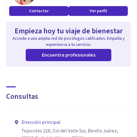
perdón.
Contactar
Ver perfil
Trabajo terapéutico, dirigido a la conciencia y al amar en
unión.
Empieza hoy tu viaje de bienestar
Crear sus valores, criterios.
Accede a una amplia red de psicólogos calificados. Empatía y
experiencia a tu servicio.
Especialidad
Encuentra profesionales
Cuento con 36 años de experiencia.
Considero que mis mayores aptitudes son ; la paciencia, la
empatía, trato humano y sincero. Así como el compromiso
de apoyo incondicional a mis pacientes y formalidad en las
Consultas
citas.
Aptitudes
Dirección principal
Lic. en Psicología. Cédula profesional 0753237 .Mejor
Tejocotes 216, Col del Valle Sur, Benito Juárez,
promedio de la carrera de Psicología de la generación.