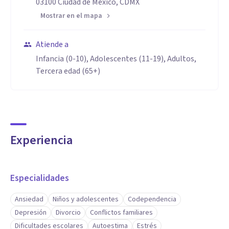
03100 Ciudad de México, CDMX
Especialidad en Psicología Educativa
Mostrar en el mapa
Maestría en Psicología Clínica; Titulado con mención
honorífica
Atiende a
Cédula de maestría 6256691. UNAM
Infancia (0-10), Adolescentes (11-19), Adultos,
Tercera edad (65+)
Maestría en Sensibilización Educativa Gestalt
En el Instituto Humanista de Psicoterapia Gestalt.
Especialidad en Psicoterapia de Niños y adolescentes.
Especialidad en Psicoterapia de Pareja
Especialidad en Psicoterapia de Grupo.
Experiencia
Especialidad en Psicoterapia Gestalt Humanista.
Especialidad en Orientación y Desarrollo Humano
Especialidades
Ansiedad
Niños y adolescentes
Codependencia
Depresión
Divorcio
Conflictos familiares
Dificultades escolares
Autoestima
Estrés