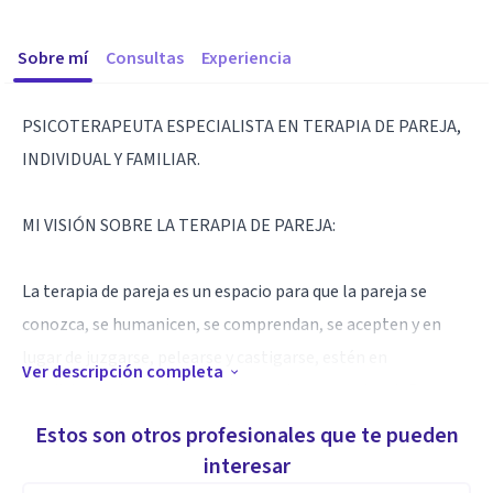
Sobre mí
Consultas
Experiencia
PSICOTERAPEUTA ESPECIALISTA EN TERAPIA DE PAREJA,
INDIVIDUAL Y FAMILIAR.
MI VISIÓN SOBRE LA TERAPIA DE PAREJA:
La terapia de pareja es un espacio para que la pareja se
conozca, se humanicen, se comprendan, se acepten y en
lugar de juzgarse, pelearse y castigarse, estén en
Ver descripción completa
condiciones de perdonarse, buscando reparar los daños que
se han hecho, reconciliarse y enriquecerse, trabajando para
Estos son otros profesionales que te pueden
crear nuevas actitudes a fin de no cometer las mismas
interesar
faltas de respeto, descalificaciones, infidelidades o