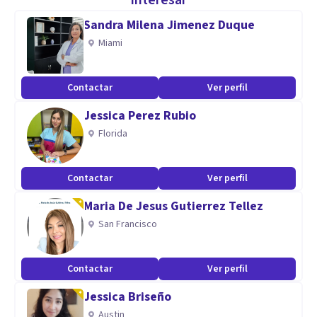
interesar
Sandra Milena Jimenez Duque
Aptitudes
Miami
Tengo un espíritu en permanente crecimiento, desarrollo
personal y profesional. Sensibilidad por la Humanidad,
Contactar
Ver perfil
Control, Negociación, Análisis, Sensatez, Tolerancia al
Jessica Perez Rubio
estrés, Flexibilidad y Adaptabilidad, Independencia,
Florida
Orientación hacia los resultados, Autonomía, Capacidad de
Concentración, Confianza en sí mismo, Vitalidad,
Identificación y Análisis de problemas, Razonamiento y
Contactar
Ver perfil
Resolución de Problemas, Paciencia. Honestidad,
Maria De Jesus Gutierrez Tellez
Integridad y Lealtad.
San Francisco
Contactar
Ver perfil
Jessica Briseño
Austin