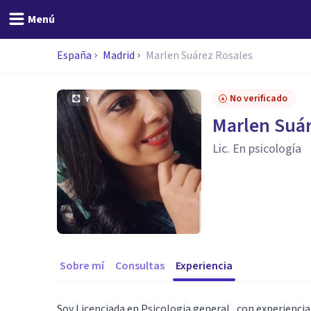
Menú
España
Madrid
Marlen Suárez Rosales
No verificado
Marlen Suár
Lic. En psicología
Sobre mí
Consultas
Experiencia
Soy Licenciada en Psicologia general , con experienci