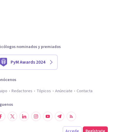
icólogos nominados y premiados
PyM Awards 2024
onócenos
uipo
Redactores
Tópicos
Anúnciate
Contacta
íguenos
Accede
Regístrate