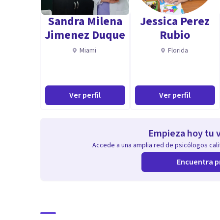
Sandra Milena
Jessica Perez
Jimenez Duque
Rubio
Miami
Florida
Ver perfil
Ver perfil
Empieza hoy tu v
Accede a una amplia red de psicólogos calif
Encuentra p