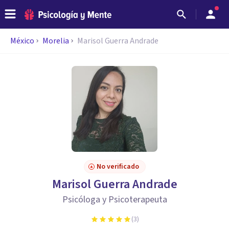
México
Morelia
Marisol Guerra Andrade
No verificado
Marisol Guerra Andrade
Psicóloga y Psicoterapeuta
(
3
)