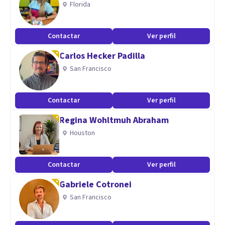
Florida
problema, pueda crecer y mantener un bienestar
emocional.
Contactar
Ver perfil
Aptitudes
Carlos Hecker Padilla
San Francisco
Me especializo en terapia de familia, pareja e infanto-
juvenil.
Ademas, abordo temas relacionados con la depresión,
Contactar
Ver perfil
ansiedad, estrés y estado de animo.
Regina Wohltmuh Abraham
Houston
Contactar
Ver perfil
Gabriele Cotronei
San Francisco