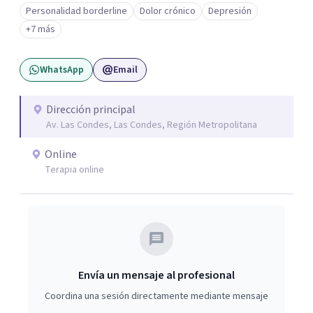
disociativos, ansiedad, depresión, trastorno límite de la
Personalidad borderline
Dolor crónico
Depresión
personalidad. Como también la posibilidad de salir
+7 más
adelante y reparar el daño en quienes han sido víctimas
de abuso, violencia de género, maltrato en ambiente
WhatsApp
Email
laboral o mobbing, entre otros. Mi enfoque es
proporcionar un espacio seguro y comprensivo donde las
personas puedan sentirse escuchadas y apoyadas, en su
Dirección principal
Av. Las Condes, Las Condes, Región Metropolitana
camino hacia la sanación y transformación de sus heridas
y vidas.
Online
Terapia online
Envía un mensaje al profesional
Coordina una sesión directamente mediante mensaje