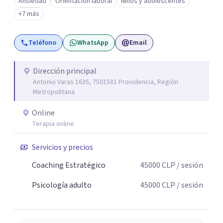
Ansiedad
Orientación laboral
Niños y adolescentes
capacidad que todos tenemos de crecer incluso en
+7 más
momentos difíciles Si quieres comenzar tu proceso de
cambio, estaré encantado de acompañarte! Puedes
Teléfono
WhatsApp
Email
escribirme para coordinar una primera sesión
Dirección principal
Antonio Varas 1635, 7501581 Providencia, Región
Metropolitana
Online
Terapia online
Servicios y precios
Coaching Estratégico
45000
CLP
/ sesión
Psicología adulto
45000
CLP
/ sesión