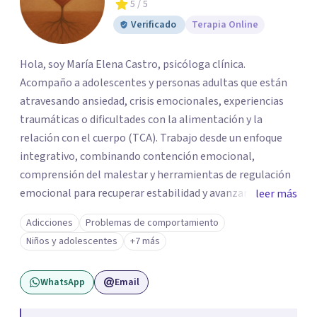
5
/ 5
Verificado
Terapia Online
Hola, soy María Elena Castro, psicóloga clínica.
Acompaño a adolescentes y personas adultas que están
atravesando ansiedad, crisis emocionales, experiencias
traumáticas o dificultades con la alimentación y la
relación con el cuerpo (TCA). Trabajo desde un enfoque
integrativo, combinando contención emocional,
comprensión del malestar y herramientas de regulación
emocional para recuperar estabilidad y avanzar con
leer más
mayor claridad. Tengo experiencia en intervención en
Adicciones
Problemas de comportamiento
crisis y evaluación de riesgo cuando corresponde,
Niños y adolescentes
+7 más
cuidando siempre un encuadre seguro, respetuoso y a tu
ritmo. Atiendo principalmente en modalidad online y
WhatsApp
Email
también presencial en Santiago, según disponibilidad.
Registro en la Superintendencia de Salud (RNPI 826604).