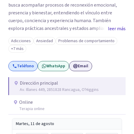
busca acompañar procesos de reconexión emocional,
presencia y bienestar, entendiendo el vínculo entre
cuerpo, conciencia y experiencia humana. También
explora prácticas ancestrales y estados ampliados de
leer más
conciencia como caminos de introspección,
Adicciones
Ansiedad
Problemas de comportamiento
resignificación emocional y crecimiento personal. Se
+7 más
caracteriza por crear espacios cálidos y humanos,
orientados a la autenticidad, la escucha y el desarrollo de
Teléfono
WhatsApp
Email
una relación más consciente con uno mismo y con la vida.
Dirección principal
Av. Illanes 449, 2851828 Rancagua, O'Higgins
Online
Terapia online
Martes, 11 de agosto