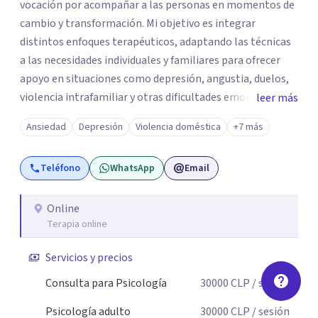
vocación por acompañar a las personas en momentos de
cambio y transformación. Mi objetivo es integrar
distintos enfoques terapéuticos, adaptando las técnicas
a las necesidades individuales y familiares para ofrecer
apoyo en situaciones como depresión, angustia, duelos,
violencia intrafamiliar y otras dificultades emocionales,
leer más
tanto a nivel individual, de pareja o familiar. Cuento con
Ansiedad
Depresión
Violencia doméstica
+7 más
más de 10 años de experiencia profesional en consulta
privada y en diversas instituciones de salud mental,
Teléfono
WhatsApp
Email
trabajando con adolescentes, adultos jóvenes, adultos y
personas mayores. Mi enfoque principal es la
Psicoterapia Sistémica, una metodología que considera
Online
Terapia online
las dinámicas y relaciones dentro de cada sistema
(individual, familiar, de pareja o grupal). A través de
Servicios y precios
técnicas como la Terapia Breve Sistémica y la Terapia
Enfocada en Soluciones, busco comprender cómo los
Consulta para Psicología
30000
CLP
/ sesión
contextos y vínculos influyen en el bienestar de cada
Psicología adulto
30000
CLP
/ sesión