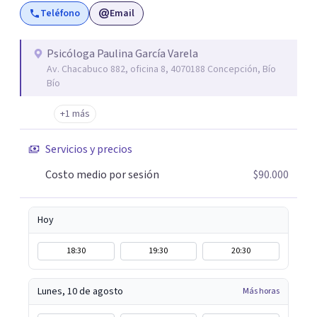
Teléfono
Email
adopción, agresividad, disociación, anorexia, estrategias
de aprendizaje, psicología infantil, ansiedad, maltrato
infantil, borderline, TDAH, bulimia, terapia infanto
Psicóloga Paulina García Varela
Av. Chacabuco 882, oficina 8, 4070188 Concepción, Bío
juvenil, celos, trastornos del aprendizaje, depresión,
Bío
esquizofrenia, estrés, fobias, insomnio, neurosis,
paranoia, somnolencia, TLP, trastorno bipolar, violación,
+1 más
violencia intrafamiliar, TOC, amor propio, autoestima,
crisis de angustia y pánico, adicciones, psicología online,
Servicios y precios
terapia adultos, jóvenes, adolescentes y niños.
Costo medio por sesión
$90.000
Hoy
18:30
19:30
20:30
Lunes, 10 de agosto
Más horas