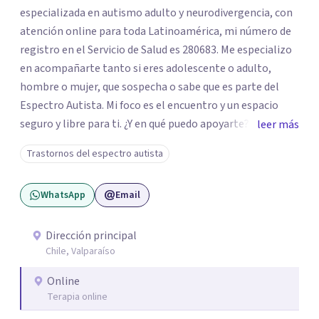
especializada en autismo adulto y neurodivergencia, con
atención online para toda Latinoamérica, mi número de
registro en el Servicio de Salud es 280683. Me especializo
en acompañarte tanto si eres adolescente o adulto,
hombre o mujer, que sospecha o sabe que es parte del
Espectro Autista. Mi foco es el encuentro y un espacio
seguro y libre para ti. ¿Y en qué puedo apoyarte? Si tienes
leer más
la intuición de ser autista, realizo la Evaluación
Trastornos del espectro autista
Diagnóstica utilizando protocolos de alta precisión
(incluyendo la formación en ADOS-2 y Diplomas UV). Te
WhatsApp
Email
entrego un informe que le da nombre y comprensión a tu
historia. Si sufres de Burnout o el Trauma de haber tenido
que "enmascarar" tu identidad por años, mi trabajo está
Dirección principal
Chile, Valparaíso
profundamente basado en la comprensión del Trauma
Complejo y la subjetividad (Psicoterapia Lacaniana). No
Online
se trata solo de herramientas, sino de sanar la raíz del
Terapia online
agotamiento. Modalidad: Atención 100% Online (Video o