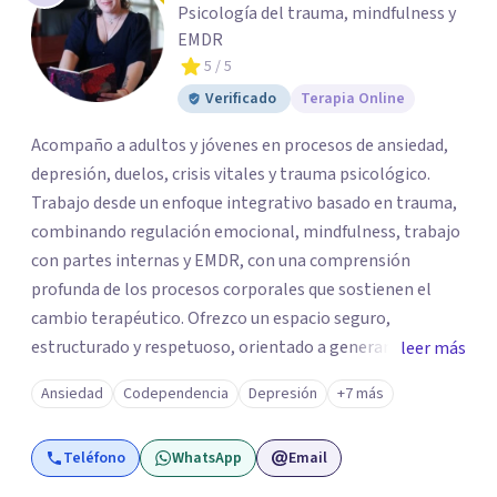
Psicología del trauma, mindfulness y
EMDR
5
/ 5
Verificado
Terapia Online
Acompaño a adultos y jóvenes en procesos de ansiedad,
depresión, duelos, crisis vitales y trauma psicológico.
Trabajo desde un enfoque integrativo basado en trauma,
combinando regulación emocional, mindfulness, trabajo
con partes internas y EMDR, con una comprensión
profunda de los procesos corporales que sostienen el
cambio terapéutico. Ofrezco un espacio seguro,
estructurado y respetuoso, orientado a generar
leer más
estabilidad, alivio sintomático y transformación
Ansiedad
Codependencia
Depresión
+7 más
profunda, avanzando a un ritmo acorde a la historia y
necesidades de cada persona. Si buscas un
Teléfono
WhatsApp
Email
acompañamiento profesional, humano y comprometido
con procesos terapéuticos reales y sostenidos, será un