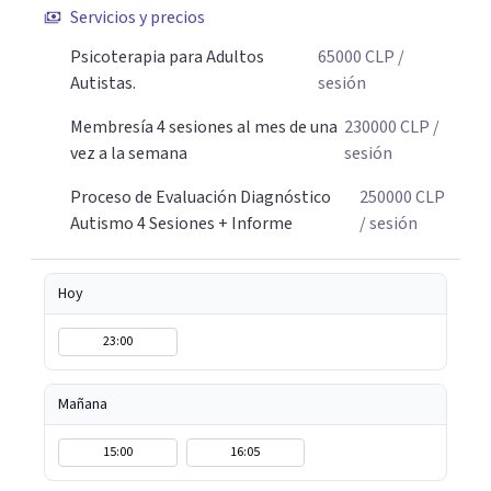
Solo Voz, tú eliges). La comodidad de tu propio espacio es
Servicios y precios
clave para nuestro autocuidado. Si buscas una respuesta o
Psicoterapia para Adultos
65000
CLP
/
un camino de sanación profunda, nos encontramos. Gran
Autistas.
sesión
abrazo, Nora.
Membresía 4 sesiones al mes de una
230000
CLP
/
vez a la semana
sesión
Proceso de Evaluación Diagnóstico
250000
CLP
Autismo 4 Sesiones + Informe
/ sesión
Hoy
23:00
Mañana
15:00
16:05