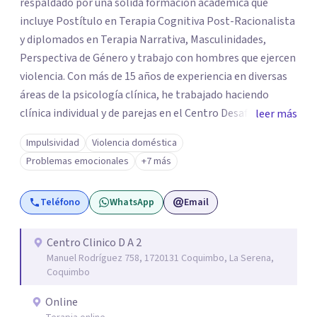
respaldado por una sólida formación académica que
incluye Postítulo en Terapia Cognitiva Post-Racionalista
y diplomados en Terapia Narrativa, Masculinidades,
Perspectiva de Género y trabajo con hombres que ejercen
violencia. Con más de 15 años de experiencia en diversas
áreas de la psicología clínica, he trabajado haciendo
clínica individual y de parejas en el Centro Desafío de
leer más
Pareja y el Centro de Diálisis Renacer, coordinando el
Impulsividad
Violencia doméstica
Programa de Resocialización Para hombre que ejercen
Problemas emocionales
+7 más
Violencia contra la Pareja (PRHEVIP) y siendo docente en
la Universidad de Aconcagua impartiendo cátedras de
Teléfono
WhatsApp
Email
Psicología Social y Teoría de Sistemas Psicológicos y
permanentemente en consulta particular.
Centro Clinico D A 2
Manuel Rodríguez 758, 1720131 Coquimbo, La Serena,
Coquimbo
Online