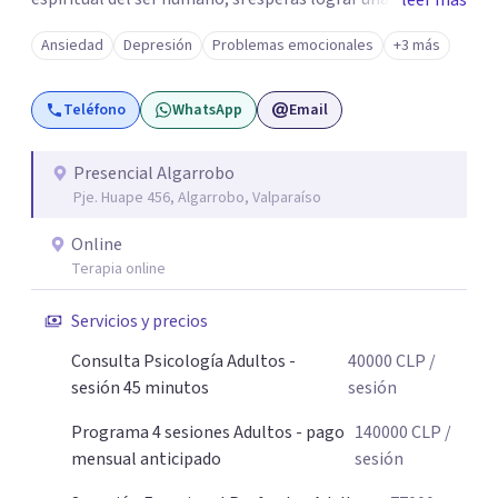
leer más
emocional profunda y duradera, te espero en sesión.
Ansiedad
Depresión
Problemas emocionales
+3 más
Atiendo con frecuencia a personas que han convivido por
meses o años con síntomas de depresión y ansiedad,
Teléfono
WhatsApp
Email
principalmente mujeres adultas y adolescentes.
Necesitas saber que el cambio es posible y accesible. Un
abrazo, Pamela
Presencial Algarrobo
Pje. Huape 456, Algarrobo, Valparaíso
Online
Terapia online
Servicios y precios
Consulta Psicología Adultos -
40000
CLP
/
sesión 45 minutos
sesión
Programa 4 sesiones Adultos - pago
140000
CLP
/
mensual anticipado
sesión