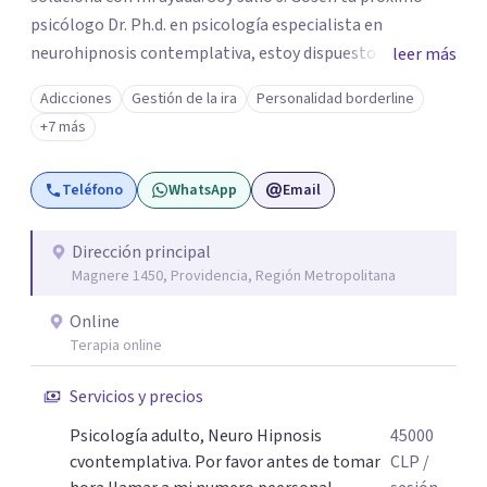
psicólogo Dr. Ph.d. en psicología especialista en
neurohipnosis contemplativa, estoy dispuesto y deseoso
leer más
de acompañarte en este camino de auto descubrimiento
Adicciones
Gestión de la ira
Personalidad borderline
y crecimiento personal dejando atrás todo aquello que
+7 más
nos impiden avanzar y ser exitosos.Vamos a transitar
juntos el camino a tu sanidad. DFisponible y atento a tu
Teléfono
WhatsApp
Email
llamado un abrazo cordial.
Dirección principal
Magnere 1450, Providencia, Región Metropolitana
Online
Terapia online
Servicios y precios
Psicología adulto, Neuro Hipnosis
45000
cvontemplativa. Por favor antes de tomar
CLP
/