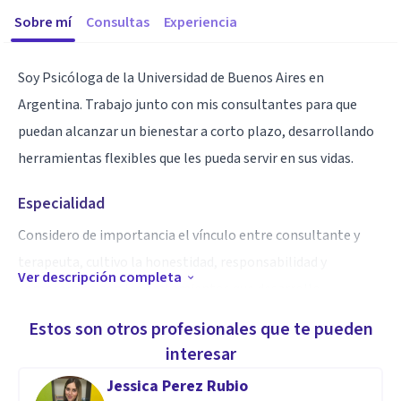
Sobre mí
Consultas
Experiencia
Soy Psicóloga de la Universidad de Buenos Aires en
Argentina. Trabajo junto con mis consultantes para que
puedan alcanzar un bienestar a corto plazo, desarrollando
herramientas flexibles que les pueda servir en sus vidas.
Especialidad
Considero de importancia el vínculo entre consultante y
terapeuta, cultivo la honestidad, responsabilidad y
Ver descripción completa
compromiso con los tratamientos que desarrollo.
Estos son otros profesionales que te pueden
Aptitudes
interesar
Me desempeño en modo presencial y online desde la
Jessica Perez Rubio
Terapia Cognitiva Conductual con Tratamientos Basados