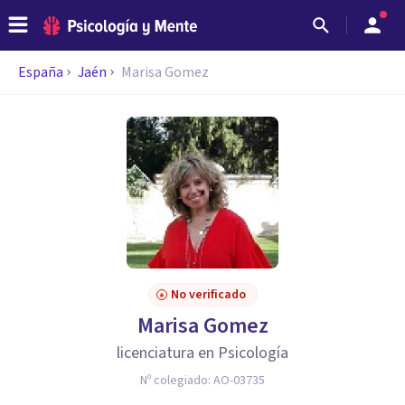
España
Jaén
Marisa Gomez
No verificado
Marisa Gomez
licenciatura en Psicología
Nº colegiado:
AO-03735