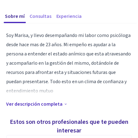
Sobre mí
Consultas
Experiencia
Soy Marisa, y llevo desempañando mi labor como psicóloga
desde hace mas de 23 años. Mi empeño es ayudar a la
persona a entender el estado anímico que esta atravesando
y acompañarlo en la gestión del mismo, dotándole de
recursos para afrontar esta y situaciones futuras que
puedan presentarse. Todo esto en un clima de confianza y
entendimiento mutuo
Ver descripción completa
Especialidad
Empece mi trabajo desde la perspectiva mas cognitiva
Estos son otros profesionales que te pueden
conductual, pero he seguido mi formación en terapias de
interesar
tercera generación, haciendo especial hincapié en el EMDR,