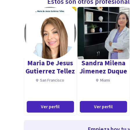
Estos son otros profesiona
Maria De Jesus
Sandra Milena
Gutierrez Tellez
Jimenez Duque
San Francisco
Miami
Ver perfil
Ver perfil
Empieza hoy tu v