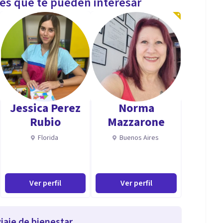
les que te pueden interesar
Jessica Perez
Norma
Rubio
Mazzarone
Florida
Buenos Aires
Ver perfil
Ver perfil
iaje de bienestar