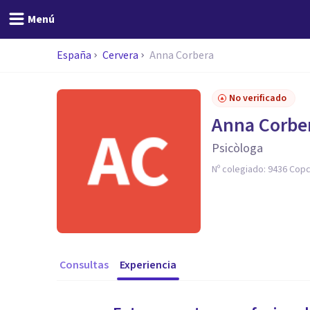
Menú
España
Cervera
Anna Corbera
No verificado
Anna Corbe
Psicòloga
Nº colegiado:
9436 Cop
Consultas
Experiencia