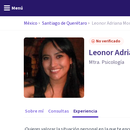
Menú
México
Santiago de Querétaro
Leonor Adriana Mo
No verificado
Leonor Adr
Mtra. Psicología
Sobre mí
Consultas
Experiencia
¿Quieres valorar la situación personal en la que te en