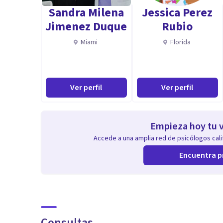
Sandra Milena
Jessica Perez
Jimenez Duque
Rubio
Miami
Florida
Ver perfil
Ver perfil
Empieza hoy tu v
Accede a una amplia red de psicólogos calif
Encuentra p
Consultas