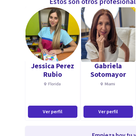
Estos son otros profesiona
Jessica Perez
Gabriela
Rubio
Sotomayor
Florida
Miami
Ver perfil
Ver perfil
Empieza hoy tu v