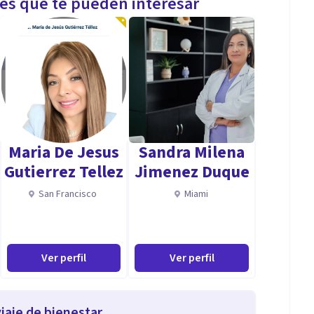
les que te pueden interesar
Maria De Jesus
Sandra Milena
Gutierrez Tellez
Jimenez Duque
San Francisco
Miami
Ver perfil
Ver perfil
iaje de bienestar