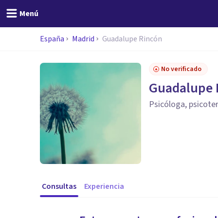
Menú
España
Madrid
Guadalupe Rincón
No verificado
Guadalupe 
Psicóloga, psicote
Consultas
Experiencia