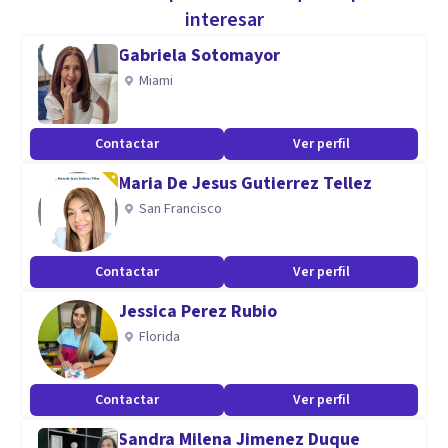
Objetiva
interesar
Observadora
Gabriela Sotomayor
Empática
Miami
Aptitudes
Contactar
Ver perfil
Psicología forense
Maria De Jesus Gutierrez Tellez
Psicología clinica
San Francisco
Contactar
Ver perfil
Jessica Perez Rubio
Florida
Contactar
Ver perfil
Sandra Milena Jimenez Duque