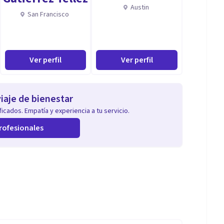
Austin
San Francisco
Ver perfil
Ver perfil
iaje de bienestar
icados. Empatía y experiencia a tu servicio.
rofesionales