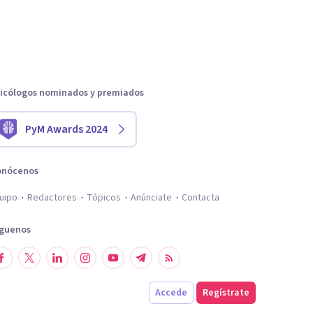
icólogos nominados y premiados
PyM Awards 2024
onócenos
uipo
Redactores
Tópicos
Anúnciate
Contacta
íguenos
Accede
Regístrate