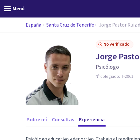
Menú
España
Santa Cruz de Tenerife
Jorge Pastor Ruiz 
No verificado
Jorge Pasto
Psicólogo
Nº colegiado:
T-2961
Sobre mí
Consultas
Experiencia
Psicólogo educativo y deportivo. Trabajo el rendimie