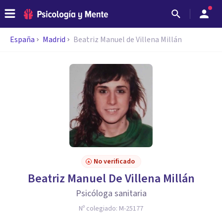
España
Madrid
Beatriz Manuel de Villena Millán
No verificado
Beatriz Manuel De Villena Millán
Psicóloga sanitaria
Nº colegiado:
M-25177