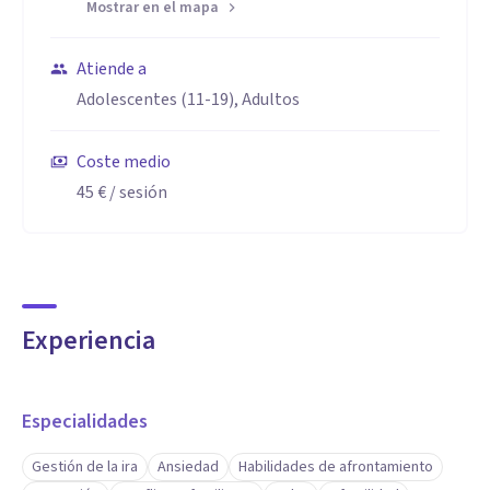
Mostrar en el mapa
desajuste que tenga la persona para desenvolverse
plenamente en su vida.
Atiende a
Trabajo fundamentalmente con adultos y adolescentes. Y
Adolescentes (11-19), Adultos
en ocasiones de forma familiar si se requiere.
Coste medio
45 €
/ sesión
Experiencia
Especialidades
Gestión de la ira
Ansiedad
Habilidades de afrontamiento