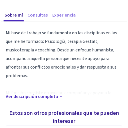
Sobre mí
Consultas
Experiencia
Mi base de trabajo se fundamenta en las disciplinas en las
que me he formado: Psicología, terapia Gestalt,
musicoterapia y coaching. Desde un enfoque humanista,
acompaño a aquella persona que necesite apoyo para
afrontar sus conflictos emocionales y dar respuesta a sus
problemas.
Mi función consiste en ayudar, acompañar y apoyar a la
Ver descripción completa
persona para que se vaya dando cuenta de sus necesidades y,
de alguna manera, responsabilizándose de ellas. De este
Estos son otros profesionales que te pueden
modo cada persona puede transformar-se y desarrollar-se.
interesar