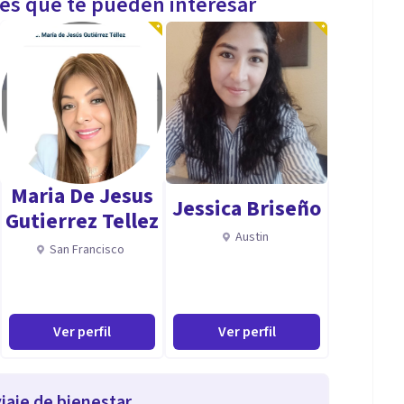
les que te pueden interesar
Maria De Jesus
Jessica Briseño
Gutierrez Tellez
Austin
San Francisco
Ver perfil
Ver perfil
iaje de bienestar