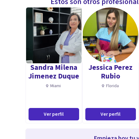
Estos son otros profesiona
Sandra Milena
Jessica Perez
Jimenez Duque
Rubio
Miami
Florida
Ver perfil
Ver perfil
Empieza hoy tu v