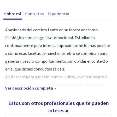
Sobre mí
Consultas
Experiencia
Apasionado del cerebro tanto en su faceta anatomo-
fisiológica como cognitivo-emocional. Estudiando
continuamente para intentar aproximarme lo más posible
a cómo esas facetas de nuestro cerebro se combinan para
generar nuestro comportamiento, sin olvidar el contexto
en el que dichas conductas se dan.
Aquí estaré para que caminemos juntos, y ver qué ocurre y
cómo llevar adelante ese proyecto que todos tenemos y que
Ver descripción completa
llamamos vida, y que ésta pueda ser lo más valiosa y plena
posible.
Estos son otros profesionales que te pueden
interesar
Aptitudes