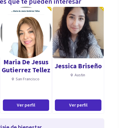
les que te pueden interesar
Maria De Jesus
Jessica Briseño
Gutierrez Tellez
Austin
San Francisco
Ver perfil
Ver perfil
iaje de bienestar