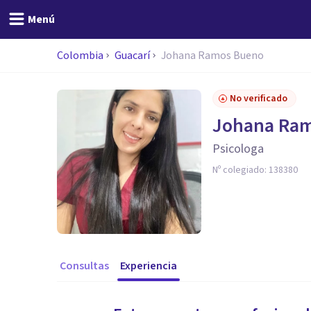
Menú
Colombia
Guacarí
Johana Ramos Bueno
No verificado
Johana Ra
Psicologa
Nº colegiado:
138380
Consultas
Experiencia