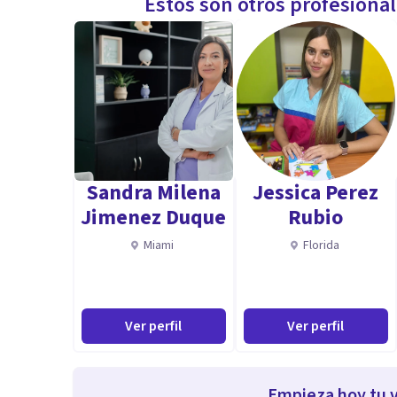
Estos son otros profesiona
Sandra Milena
Jessica Perez
Jimenez Duque
Rubio
Miami
Florida
Ver perfil
Ver perfil
Empieza hoy tu v