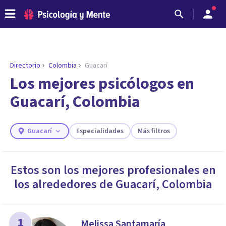
Directorio
Colombia
Guacarí
Los mejores psicólogos en
Guacarí, Colombia
Guacarí
Especialidades
Más filtros
Estos son los mejores profesionales en
los alrededores de
Guacarí
,
Colombia
ENCONTRAR MI TERAPEUTA
¿Necesitas ayuda para encontrar el
psicólogo adecuado?
Responde a unas breves preguntas y te ofreceremos
1
Melissa Santamaría