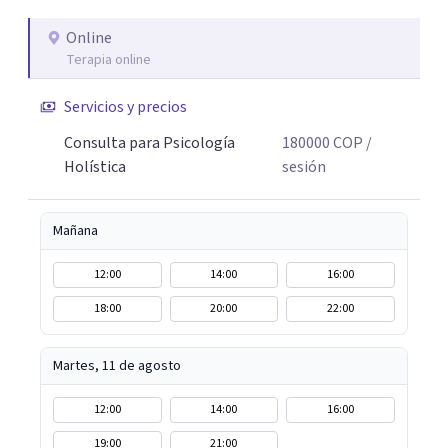
educativos, sociales y comunitarios. Ese recorrido me
enseñó que el cambio real ocurre cuando la persona se
Online
Terapia online
siente vista, escuchada, acompañada; y sobre todo
cuando encuentra herramientas concretas que puede
Servicios y precios
llevar a su vida cotidiana. Hoy, esa experiencia se traduce
en un acompañamiento terapéutico, desde un enfoque
Consulta para Psicología
180000
COP
/
que une el rigor de la psicología con la sabiduría del
Holística
sesión
cuerpo, la presencia y la compasión.
Mañana
12:00
14:00
16:00
18:00
20:00
22:00
Martes, 11 de agosto
12:00
14:00
16:00
19:00
21:00