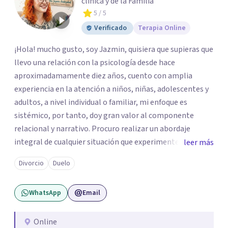
clínica y de la Familia
5
/ 5
Verificado
Terapia Online
¡Hola! mucho gusto, soy Jazmin, quisiera que supieras que
llevo una relación con la psicología desde hace
aproximadamamente diez años, cuento con amplia
experiencia en la atención a niños, niñas, adolescentes y
adultos, a nivel individual o familiar, mi enfoque es
sistémico, por tanto, doy gran valor al componente
relacional y narrativo. Procuro realizar un abordaje
integral de cualquier situación que experimenten mis
leer más
consultantes y así lograr una comprensión que favorezca
Divorcio
Duelo
procesos de aprendizaje significativo y potencializar así
la movilización de recursos en pro de la solución y el
WhatsApp
Email
bienestar.
Online