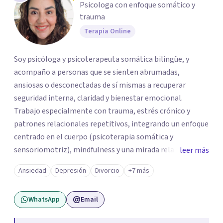
Psicologa con enfoque somático y
trauma
Terapia Online
Soy psicóloga y psicoterapeuta somática bilingüe, y
acompaño a personas que se sienten abrumadas,
ansiosas o desconectadas de sí mismas a recuperar
seguridad interna, claridad y bienestar emocional.
Trabajo especialmente con trauma, estrés crónico y
patrones relacionales repetitivos, integrando un enfoque
centrado en el cuerpo (psicoterapia somática y
sensoriomotriz), mindfulness y una mirada relacional y
leer más
psicodinámica. En terapia te ayudo a entender lo que te
Ansiedad
Depresión
Divorcio
+7 más
pasa sin juicio, a regular tu sistema nervioso y a
desarrollar recursos concretos para sentirte más
WhatsApp
Email
presente, estable y en paz contigo. También tengo
formación en constelaciones familiares a nivel individual,