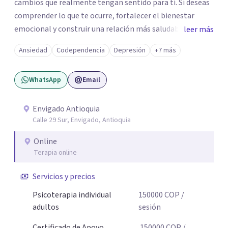
cambios que realmente tengan sentido para ti. Si deseas
comprender lo que te ocurre, fortalecer el bienestar
emocional y construir una relación más saludable
leer más
contigo mismo y con los demás y sientes que este puede
Ansiedad
Codependencia
Depresión
+7 más
ser un buen momento para empezar, estaré dispuesta a
acompañarte en ese proceso.
WhatsApp
Email
Envigado Antioquia
Calle 29 Sur, Envigado, Antioquia
Online
Terapia online
Servicios y precios
Psicoterapia individual
150000
COP
/
adultos
sesión
Certificado de Apoyo
150000
COP
/