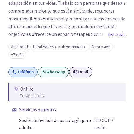
adaptación en sus vidas. Trabajo con personas que desean
comprender mejor lo que están sintiendo, recuperar
mayor equilibrio emocional y encontrar nuevas formas de
afrontar aquello que les está generando malestar. Mi
objetivo es ofrecerte un espacio terapéutico cercano,
leer más
seguro y libre de juicios, en el que puedas comprender
Ansiedad
Habilidades de afrontamiento
Depresión
mejor lo que estás viviendo, reconocer tus necesidades y
+7 más
desarrollar herramientas que te ayuden a afrontar tu
malestar emocional con mayor claridad y bienestar.
Teléfono
WhatsApp
Email
Online
Terapia online
Servicios y precios
Sesión individual de psicología para
120
COP
/
adultos
sesión