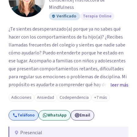
Consciente| Instructora de
Mindfulness
Verificado
Terapia Online
¿Te sientes desesperanzado(a) porque ya no sabes qué
hacer con los comportamientos de tu hijo(a)? ¿Recibes
llamadas frecuentes del colegio y sientes que nadie sabe
cómo ayudarlo? Puedo entenderte porque he estado en
ese lugar. Acompaño a familias con niños y adolescentes
que presentan comportamientos retantes, dificultades
para regular sus emociones o problemas de disciplina. Mi
propósito es ayudarte a comprender qué hay detrás de
leer más
esas conductas y desarrollar las habilidades y
Adicciones
Ansiedad
Codependencia
+7 más
herramientas que se necesitan para transformar estas
conductas indeseadas. De la misma manera, trabajo de la
Teléfono
WhatsApp
Email
mano con el colegio para que familia e institución
utilicen un mismo lenguaje, en caso que sea necesario. El
ser educadora, madre de un niño con comportamiento
Presencial