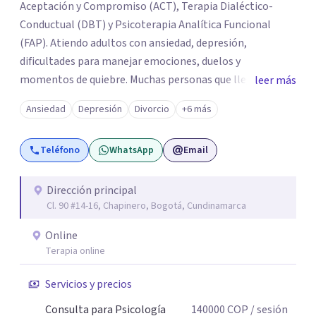
Aceptación y Compromiso (ACT), Terapia Dialéctico-
Conductual (DBT) y Psicoterapia Analítica Funcional
(FAP). Atiendo adultos con ansiedad, depresión,
dificultades para manejar emociones, duelos y
momentos de quiebre. Muchas personas que llegan a
leer más
consulta no solo cargan con un síntoma: sienten que sus
Ansiedad
Depresión
Divorcio
+6 más
propias reacciones emocionales les complican más la
vida. Desde ahí trabajamos. No busco eliminar el
Teléfono
WhatsApp
Email
malestar a la fuerza. Prefiero entender qué lo sostiene y
trabajar desde eso, no en contra. Atiendo en Bogotá de
forma presencial y también online.
Dirección principal
Cl. 90 #14-16, Chapinero, Bogotá, Cundinamarca
Online
Terapia online
Servicios y precios
Consulta para Psicología
140000
COP
/ sesión