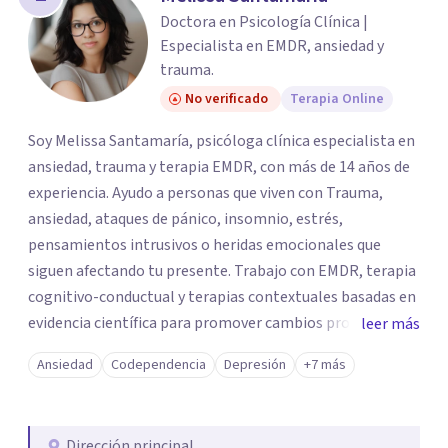
los profesionales que más se ajustan a tus
Doctora en Psicología Clínica |
necesidades.
Especialista en EMDR, ansiedad y
Responder cuestionario
trauma.
No verificado
Terapia Online
Soy Melissa Santamaría, psicóloga clínica especialista en
ansiedad, trauma y terapia EMDR, con más de 14 años de
experiencia. Ayudo a personas que viven con Trauma,
ansiedad, ataques de pánico, insomnio, estrés,
pensamientos intrusivos o heridas emocionales que
siguen afectando tu presente. Trabajo con EMDR, terapia
cognitivo-conductual y terapias contextuales basadas en
evidencia científica para promover cambios profundos y
leer más
duraderos. Atiendo adultos, adolescentes, parejas y
Ansiedad
Codependencia
Depresión
+7 más
familias de forma presencial en Medellín y online, en un
espacio seguro, cercano y profesional.
Dirección principal