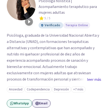
Psicóloga holística |
Acompañamiento terapéutico para
mujeres adultas
5
/ 5
Verificado
Terapia Online
Psicóloga, graduada de la Universidad Nacional Abierta y
a Distancia (UNAD), con formaciones terapéuticas
alternativas y contemplativas que han acompañado y
nutrido mi quehacer profesional de diez años de
experiencia acompañando procesos de sanación y
bienestar emocional. Actualmente trabajo
exclusivamente con mujeres adultas que atraviesan
procesos de transformación personal y sienten la
leer más
necesidad de tomar una pausa para reconectar consigo
Ansiedad
Codependencia
Depresión
+7 más
mismas y hacer un viaje de autoconocimiento profundo.
Mi propio camino profesional me llevó a trabajar antes
WhatsApp
Email
con niños, adolescentes y familias en contextos