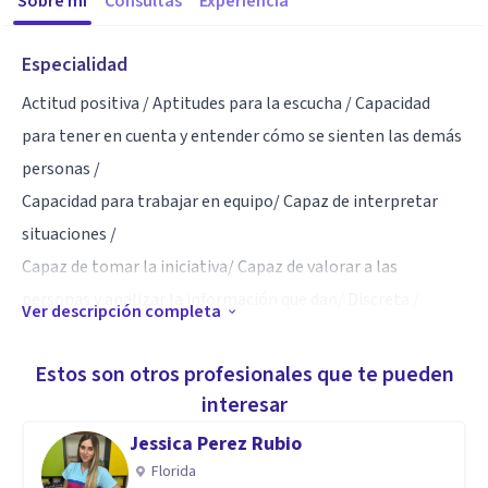
Sobre mí
Consultas
Experiencia
Especialidad
Actitud positiva / Aptitudes para la escucha / Capacidad
para tener en cuenta y entender cómo se sienten las demás
personas /
Capacidad para trabajar en equipo/ Capaz de interpretar
situaciones /
Capaz de tomar la iniciativa/ Capaz de valorar a las
personas y analizar la información que dan/ Discreta /
Ver descripción completa
Educada/ Empática /Flexible/ Habilidad para gestionar
conflictos /Objetiva /
Estos son otros profesionales que te pueden
Observadora / Paciente / Perseverante / Persistente /
interesar
Respeto por la confidencialidad del cliente / Responsable.
Jessica Perez Rubio
Florida
Aptitudes