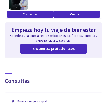
Responsabilidad.
Autenticidad.
Contactar
Ver perfil
Libertad.
Orgullo.
Empieza hoy tu viaje de bienestar
Feminismo.
Accede a una amplia red de psicólogos calificados. Empatía y
experiencia a tu servicio.
Aptitudes
Encuentra profesionales
- Aceptación de la orientación del deseo e identidad de
género.
- Superación de LGTBIfobia interiorizada.
- Recuperación de las secuelas del acoso LGTBIfóbico.
Consultas
- Construcción de identidad de género.
- Acompañamiento a familias con dificultades de
aceptación de la orientación sexoafectiva e identidad de
Dirección principal
género de sus hijxs, hermanxs, etc.