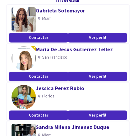
interesar
Integrativa. Albor. Instituto de Psicoterapia Integrativa de
Gabriela Sotomayor
Zaragoza.
Miami
Certificada como Coach Profesional acreditada por ICF
(International Coach Federation).
Contactar
Ver perfil
Máster Universitario en Recursos Humanos por la
Maria De Jesus Gutierrez Tellez
Universidad Pontificia de Comillas.
San Francisco
Especialidad
Contactar
Ver perfil
Creo que te puedo ayudar, pues seguramente he pasado por
un proceso muy similar al tuyo.
Jessica Perez Rubio
Los valores que me definen y que quiero transmitir:
Florida
Escucha.
Empatía.
Contactar
Ver perfil
Conciencia.
Sandra Milena Jimenez Duque
Presencia.
Miami