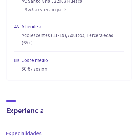
Av. Santo Grial, 22003 Huesca
- Acompañamiento en dificultades de familias arcoíris:
Mostrar en el mapa
relaciones de pareja, violencia intragénero, deseo de
maternidad/paternidad, etc.
Atiende a
- Crisis vitales y trastornos del estado de ánimo.
Adolescentes (11-19), Adultos, Tercera edad
(65+)
Coste medio
60 €
/ sesión
Experiencia
Especialidades