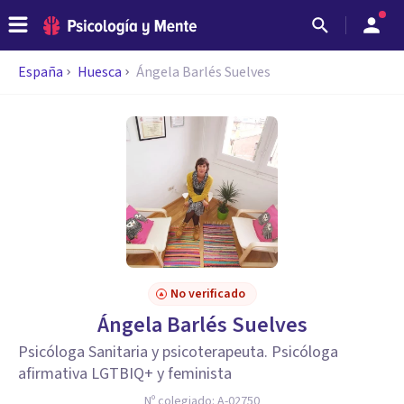
España
Huesca
Ángela Barlés Suelves
No verificado
Ángela Barlés Suelves
Psicóloga Sanitaria y psicoterapeuta. Psicóloga
afirmativa LGTBIQ+ y feminista
Nº colegiado:
A-02750