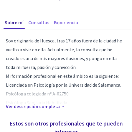
Sobre mí
Consultas
Experiencia
Soy originaria de Huesca, tras 17 años fuera de la ciudad he
vuelto a vivir en ella. Actualmente, la consulta que he
creado es una de mis mayores ilusiones, y pongo en ella
toda mi fuerza, pasión y convicción.
Mi formación profesional en este ámbito es la siguiente:
Licenciada en Psicología por la Universidad de Salamanca.
Psicóloga colegiada nº A-02750.
Psicóloga Sanitaria Habilitada.
Ver descripción completa
Formada en Psicología Afirmativa LGTBI por el Colegio
Oficial de Psicólogos de Madrid.
Estos son otros profesionales que te pueden
Cursando Nivel Superior de la Formación en Terapia Gestalt