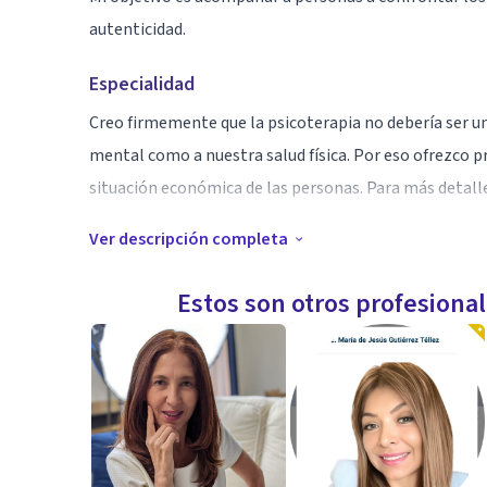
autenticidad.
Especialidad
Creo firmemente que la psicoterapia no debería ser un
mental como a nuestra salud física. Por eso ofrezco p
situación económica de las personas. Para más detall
Ver descripción completa
Aptitudes
La Danza Movimiento Terapia es el uso psicoterapéut
Estos son otros profesiona
persigue la integración cuerpo-mente del individuo. B
movimiento, esta terapia puede permitirnos a acceder 
poner en palabras, y expresarlas de una forma creativ