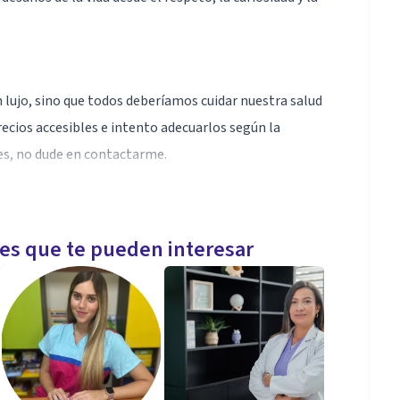
 lujo, sino que todos deberíamos cuidar nuestra salud
recios accesibles e intento adecuarlos según la
es, no dude en contactarme.
ico del movimiento dentro de un proceso que
les que te pueden interesar
asada en la conexión entre la emoción y el
a partes de nuestra experiencia que son difíciles de
a y encarnada.