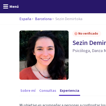
Menú
España
Barcelona
Sezin Demirtoka
No verificado
Sezin Demi
Psicóloga, Danza 
Sobre mí
Consultas
Experiencia
Mi objetivo es acompañar a personas a confrontar los de