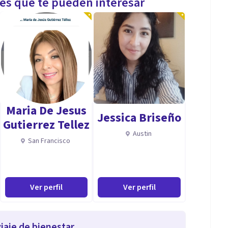
les que te pueden interesar
Maria De Jesus
Jessica Briseño
Gutierrez Tellez
Austin
San Francisco
Ver perfil
Ver perfil
iaje de bienestar