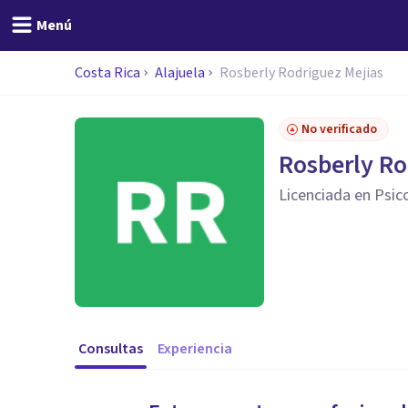
Menú
Costa Rica
Alajuela
Rosberly Rodriguez Mejias
No verificado
Rosberly Ro
Licenciada en Psic
Consultas
Experiencia