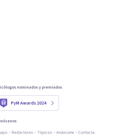
icólogos nominados y premiados
PyM Awards 2024
onócenos
uipo
Redactores
Tópicos
Anúnciate
Contacta