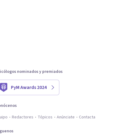
icólogos nominados y premiados
PyM Awards 2024
onócenos
uipo
Redactores
Tópicos
Anúnciate
Contacta
íguenos