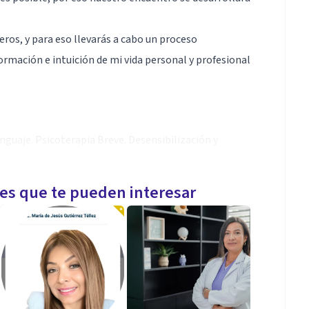
eros, y para eso llevarás a cabo un proceso
formación e intuición de mi vida personal y profesional
nguaje. Psicoterapia Breve. Desensibilización y
MDR). Terapia Sensoriomotriz.
les que te pueden interesar
laridad.
edad, trastornos de personalidad, fibromialgia,
 negligencia ...