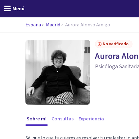
Menú
España
Madrid
Aurora Alonso Amigo
No verificado
Aurora Alo
Psicóloga Sanitari
Sobre mí
Consultas
Experiencia
Sé, que lo que tu quieres es resolver tu malestar lo a