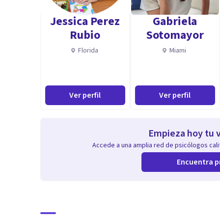
Jessica Perez
Gabriela
Rubio
Sotomayor
Florida
Miami
Ver perfil
Ver perfil
Empieza hoy tu v
Accede a una amplia red de psicólogos calif
Encuentra p