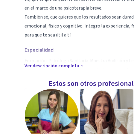
en el marco de una psicoterapia breve.
También sé, que quieres que los resultados sean durad
emocional, físico y cognitivo. Integro la experiencia, 
para que te sea útil a tí.
Especialidad
Formación: Psicóloga Sanitaria. Maestra Audición y Le
Ver descripción completa
Reprocesamiento Mediante Estimulación bilateral (E
Experiencia: 59 años de vida y 13 de profesión.
Estos son otros profesiona
Intuición: habilidad para comprender y entender con c
Aptitudes
Adultos, pareja, familia, niños, adolescentes, ... ansi
hipocondria, abuso emocional, abuso sexual, violencia,