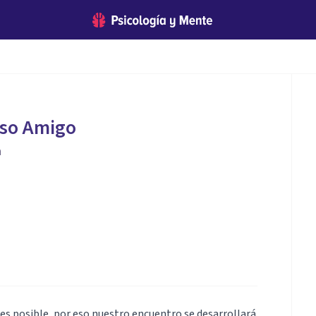
nso Amigo
a
ntes posible, por eso nuestro encuentro se desarrollará