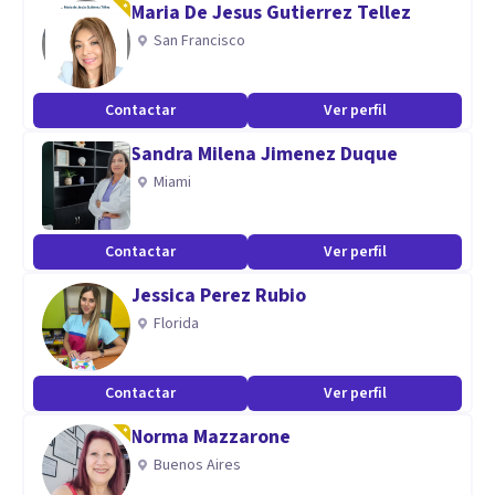
Maria De Jesus Gutierrez Tellez
Aptitudes
San Francisco
Trabajo con pacientes desde 1998, tanto de manera
presencial como online. Para niños, adolescentes, adultos,
Contactar
Ver perfil
familia y pareja. Experta en trastornos relacionados con la
Sandra Milena Jimenez Duque
Psicología: ansiedad, miedos, angustia, autoestima,
Miami
obsesiones, preocupaciones, hipocondria, duelo,
habilidades sociales,....
Para cualquier problema que te crea malestar y no sepas
Contactar
Ver perfil
cómo resolver
Jessica Perez Rubio
Florida
Contactar
Ver perfil
Norma Mazzarone
Buenos Aires