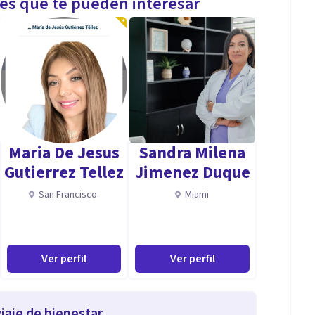
les que te pueden interesar
Maria De Jesus
Sandra Milena
Gutierrez Tellez
Jimenez Duque
San Francisco
Miami
Ver perfil
Ver perfil
iaje de bienestar