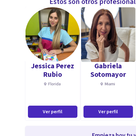
Estos son otros profesiona
Jessica Perez
Gabriela
Rubio
Sotomayor
Florida
Miami
Ver perfil
Ver perfil
Empieza hoy tu v