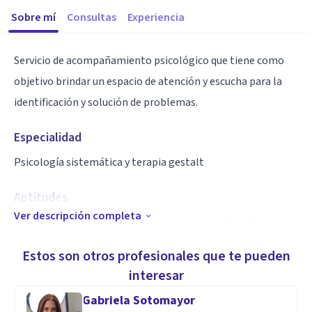
Sobre mí
Consultas
Experiencia
Servicio de acompañamiento psicológico que tiene como
objetivo brindar un espacio de atención y escucha para la
identificación y solución de problemas.
Especialidad
Psicología sistemática y terapia gestalt
Aptitudes
Ver descripción completa
Trabajo especializado en el aquí y el ahora, "El todo es más
que la suma de las partes". Todo existe y adquiere un
Estos son otros profesionales que te pueden
significado al interior de un contexto específico; nada existe
interesar
por sí solo, aislado, lo que importa eres tu y tu realidad
Gabriela Sotomayor