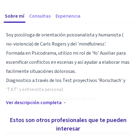
Sobre mí
Consultas
Experiencia
Soy psicóloga de orientación psicoanalista y humanista (
no-violencia) de Carls Rogers y del 'mindfulness'.
Formada en Psicodrama, utilizo mi rol de 'Yo' Auxiliar para
escenificar conflictos en escenas y así ayudar a elaborar mas
facilmente situaciónes dolorosas.
Diagnostico a través de los Test proyectivos 'Rorschach' y
'T.A.T'. y entrevista personal.
El que viene a estas terapias psicodinámicas-
Ver descripción completa
psicoanalíticas, no tiene un objetivo concreto. Quiere
"remover toda la personalidad" y cambiar así un
Estos son otros profesionales que te pueden
sufrimiento profundo o comportamiento desadaptado o
interesar
depresiones sin causa, adicciones, parejas mal elegidas..