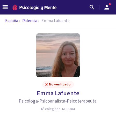
España
Palencia
Emma Lafuente
No verificado
Emma Lafuente
Psicóloga-Psicoanalista-Psicoterapeuta.
Nº colegiado:
M-33384