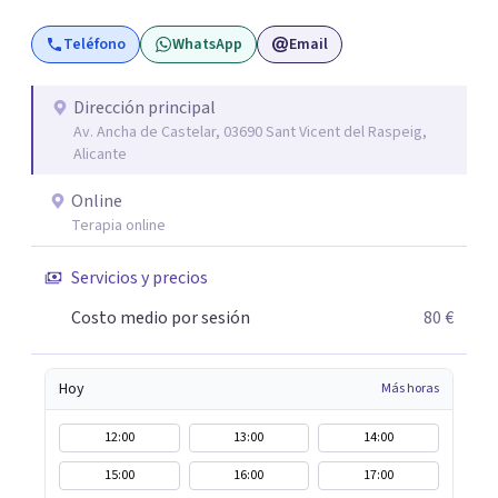
sentido, el autoconocimiento y la conexión interior. Mi
Teléfono
WhatsApp
Email
objetivo es ayudar a las personas a comprenderse mejor,
encontrar paz interior y desarrollar los recursos
necesarios para vivir con mayor equilibrio y plenitud.
Dirección principal
Av. Ancha de Castelar, 03690 Sant Vicent del Raspeig,
Alicante
Online
Terapia online
Servicios y precios
Costo medio por sesión
80 €
Hoy
Más horas
12:00
13:00
14:00
15:00
16:00
17:00