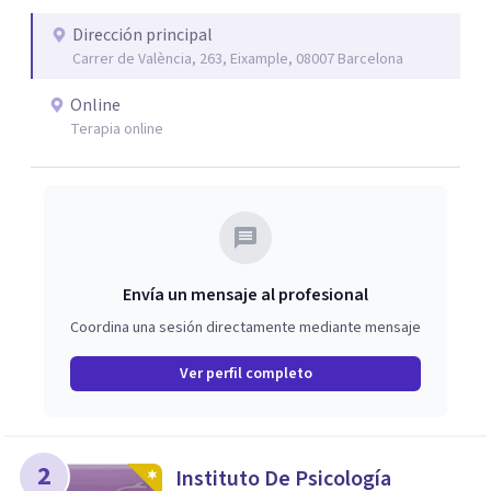
Amalia atienden dificultades como la ansiedad, el duelo,
el trauma, la depresión y otros retos emocionales, así
Dirección principal
Carrer de València, 263, Eixample, 08007 Barcelona
como procesos de crecimiento personal y
acompañamiento psicológico infantil. El enfoque es
Online
respetuoso, humano y orientado a generar un espacio de
Terapia online
confianza desde el primer contacto. El centro ofrece una
primera orientación gratuita para ayudar a dar el primer
paso y valorar el tipo de acompañamiento más adecuado
en cada caso.
Envía un mensaje al profesional
Coordina una sesión directamente mediante mensaje
Ver perfil completo
2
Instituto De Psicología