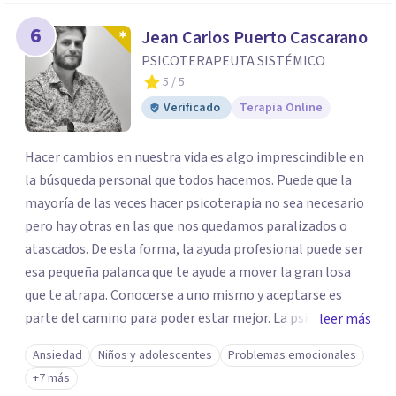
6
Jean Carlos Puerto Cascarano
PSICOTERAPEUTA SISTÉMICO
5
/ 5
Verificado
Terapia Online
Hacer cambios en nuestra vida es algo imprescindible en
la búsqueda personal que todos hacemos. Puede que la
mayoría de las veces hacer psicoterapia no sea necesario
pero hay otras en las que nos quedamos paralizados o
atascados. De esta forma, la ayuda profesional puede ser
esa pequeña palanca que te ayude a mover la gran losa
que te atrapa. Conocerse a uno mismo y aceptarse es
parte del camino para poder estar mejor. La psicoterapia
leer más
es una forma de colaboración en donde diálogo, además
Ansiedad
Niños y adolescentes
Problemas emocionales
de la confianza y el apoyo, es el camino para poder
+7 más
identificar qué es lo que sucede, qué sentido tiene y cuales