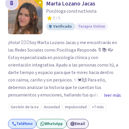
8
Marta Lozano Jacas
Psicóloga constructivista
5
/ 5
Verificado
Terapia Online
¡Hola! 🙋🏼‍♀️Soy Marta Lozano Jacas y me encontrarás en
las Redes Sociales como Psicóloga Responde.🔖📚 👓
Estoy especializada en psicología clínica y con
orientación integrativa. Ayudo a las personas como tú, a
darte tiempo y espacio para que te mires hacia dentro
con calma, cariño y sin perjuicios. ✨💓🙌 Para ello,
debemos analizar la historia que te cuentan tus
pensamientos y emociones, hallando tus qués, tus
leer más
cómos, tus porqués, tus cuándos y tus dóndes a lo largo
Gestión de la ira
Ansiedad
Impulsividad
+7 más
de tu vida. Así, podrás desenredar el lío que es vivir, podrás
aceptar quien eres: un ser humano que siente, que piensa
Teléfono
WhatsApp
Email
y que hace; un ser que se contradice, que tiene dudas y que