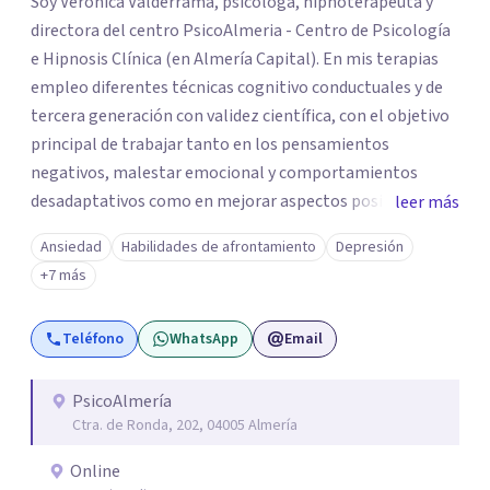
Soy Verónica Valderrama, psicóloga, hipnoterapeuta y
directora del centro PsicoAlmeria - Centro de Psicología
e Hipnosis Clínica (en Almería Capital). En mis terapias
empleo diferentes técnicas cognitivo conductuales y de
tercera generación con validez científica, con el objetivo
principal de trabajar tanto en los pensamientos
negativos, malestar emocional y comportamientos
desadaptativos como en mejorar aspectos positivos,
leer más
habilidades y desarrollo personal. ¡Tus objetivos son los
Ansiedad
Habilidades de afrontamiento
Depresión
míos y juntos los alcanzaremos!. Mi objetivo principal es
+7 más
que consigas el bienestar y equilibrio que buscas, siendo
consciente de que cada persona es diferente y por ello
Teléfono
WhatsApp
Email
inicialmente realizaremos una adecuada evaluación para
conseguir un tratamiento individualizado y
personalizado. Utilizo diferentes técnicas psicológicas
PsicoAlmería
Ctra. de Ronda, 202, 04005 Almería
aunque mi especialidad es la hipnosis clínica, como
técnica útil en las terapias psicológicas aumentando su
Online
eficacia, reduciendo el tiempo de tratamiento y