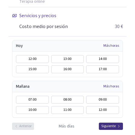
Terapia online
consiguiendo cambios positivos desde la primera sesión.
¿Tienes dudas de cómo enfocaré tu problema o situación?
Servicios y precios
Contáctame y te informaré con mucho gusto. Es el
Costo medio por sesión
30 €
momento de dar el paso a una nueva etapa en tu vida.
Hoy
Más horas
12:00
13:00
14:00
15:00
16:00
17:00
Mañana
Más horas
07:00
08:00
09:00
10:00
11:00
12:00
Más días
Anterior
Siguiente