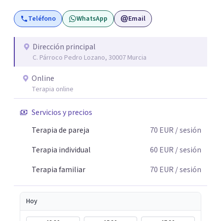
son los pasos para el cambio. Además, creo que los
Teléfono
WhatsApp
Email
verdaderos cambios tienen que partir de uno mismo y mi
idea es poder acompañarte para que puedas tomar
aquellas decisiones en tu vida que te puedan llevar a estar
Dirección principal
C. Párroco Pedro Lozano, 30007 Murcia
mejor con lo que piensas y con lo que haces.
Online
Terapia online
Servicios y precios
Terapia de pareja
70
EUR
/ sesión
Terapia individual
60
EUR
/ sesión
Terapia familiar
70
EUR
/ sesión
Hoy