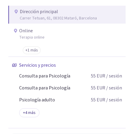
se equivoca. Y eso es natural y sano.🫀+🧠 =💝
Dirección principal
Carrer Tetuan, 61, 08302 Mataró, Barcelona
Online
Terapia online
+1 más
Servicios y precios
Consulta para Psicología
55
EUR
/ sesión
Consulta para Psicología
55
EUR
/ sesión
Psicología adulto
55
EUR
/ sesión
+
4
más