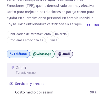
Emociones (TFE), que ha demostrado ser muy efectiva
tanto para mejorar las relaciones de pareja como para
ayudar en el crecimiento personal en terapia individual.
Soy la única entrenadora certificada en Terapia
leer más
Focalizada en las Emociones (TFE) en España, además de
Habilidades de afrontamiento
Divorcio
supervisora y terapeuta certificada. La TFE ha
Problemas emocionales
+7 más
demostrado una mejora significativa en las relaciones,
con un 70-75% de éxito y felicidad duradera. Este enfoque
Teléfono
WhatsApp
Email
también transforma la vida en terapia individual,
ofreciendo nuevas herramientas para el bienestar
emocional. Desde que me gradué en Psicología en 2002,
Online
Terapia online
siempre he estado en constante aprendizaje y
crecimiento. He complementado mi formación con un
Servicios y precios
Máster en Terapia Cognitivo-Conductual y otro en
Psicodrama, profundizando en la mente humana y las
Costo medio por sesión
90 €
dinámicas que guían nuestras relaciones. Mi objetivo es
ofrecerte un espacio de confianza donde podamos