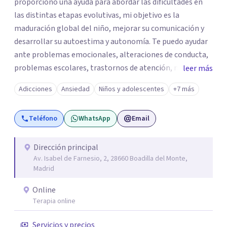
proporciono una ayuda para abordar las dificultades en
las distintas etapas evolutivas, mi objetivo es la
maduración global del niño, mejorar su comunicación y
desarrollar su autoestima y autonomía. Te puedo ayudar
ante problemas emocionales, alteraciones de conducta,
problemas escolares, trastornos de atención, miedos,
leer más
ansiedad. El apoyo a los padres es un pilar importante de
Adicciones
Ansiedad
Niños y adolescentes
+7 más
mi trabajo, dotándoles de herramientas que les ayuden a
comprender mejor a su hijo en cada etapa y sentirse
Teléfono
WhatsApp
Email
apoyados en su inestimable labor, desde el respeto a las
individualidades y a la disposición emocional de la familia.
En la terapia con adultos y pareja utilizo un enfoque
Dirección principal
Av. Isabel de Farnesio, 2, 28660 Boadilla del Monte,
integrador, relacional, concibo al ser humano como un
Madrid
ser activo y con un alto poder de cambio, soy especialista
en tratamiento de depresiones, ansiedad, fobias,
Online
adicciones, duelos, conflictos de pareja.
Terapia online
Servicios y precios