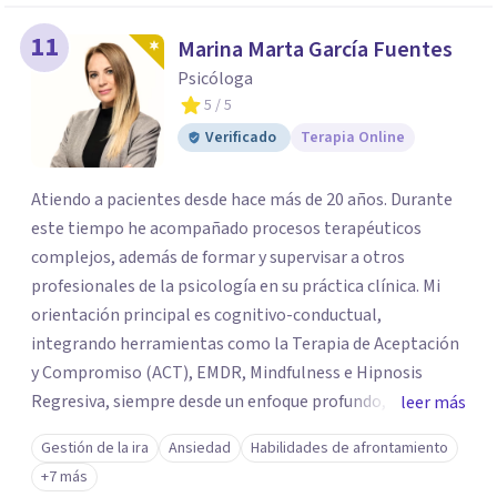
11
Marina Marta García Fuentes
Psicóloga
5
/ 5
Verificado
Terapia Online
Atiendo a pacientes desde hace más de 20 años. Durante
este tiempo he acompañado procesos terapéuticos
complejos, además de formar y supervisar a otros
profesionales de la psicología en su práctica clínica. Mi
orientación principal es cognitivo-conductual,
integrando herramientas como la Terapia de Aceptación
y Compromiso (ACT), EMDR, Mindfulness e Hipnosis
Regresiva, siempre desde un enfoque profundo,
leer más
respetuoso y adaptado a cada persona. También
Gestión de la ira
Ansiedad
Habilidades de afrontamiento
acompaño procesos de crecimiento personal y terapia
+7 más
del alma orientados al trabajo emocional, la búsqueda de