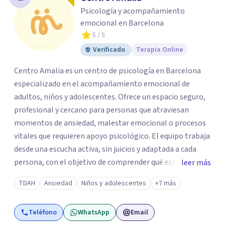
Psicología y acompañamiento
emocional en Barcelona
5
/ 5
Verificado
Terapia Online
Centro Amalia es un centro de psicología en Barcelona
especializado en el acompañamiento emocional de
adultos, niños y adolescentes. Ofrece un espacio seguro,
profesional y cercano para personas que atraviesan
momentos de ansiedad, malestar emocional o procesos
vitales que requieren apoyo psicológico. El equipo trabaja
desde una escucha activa, sin juicios y adaptada a cada
persona, con el objetivo de comprender qué está
leer más
ocurriendo y facilitar herramientas para avanzar con
TDAH
Ansiedad
Niños y adolescentes
+7 más
mayor equilibrio y bienestar. La intervención se realiza en
un entorno confidencial y tranquilo, cuidando el ritmo y
Teléfono
WhatsApp
Email
las necesidades de cada proceso terapéutico. En Centro