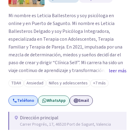
Mi nombre es Leticia Ballesteros y soy psicóloga en
online y en Puerto de Sagunto. Mi nombre es Leticia
Ballesteros Delgado y soy Psicóloga Integradora,
especializada en Terapia con Adolescentes, Terapia
Familiar y Terapia de Pareja. En 2021, impulsada por una
mezcla de determinación, miedos y sueños decidí dar el
paso de crear y dirigir “Clínica Self”. Mi carrera ha sido un
viaje continuo de aprendizaje y transformación,
leer más
moldeado por másters, especializaciones y experiencias
TDAH
Ansiedad
Niños y adolescentes
+7 más
que han reafirmado mi verdadera vocación: acompañar a
familias y adolescentes en sus momentos más cruciales,
Teléfono
WhatsApp
Email
guiándolos hacia relaciones más saludables y un
desarrollo personal integral.
Dirección principal
Carrer Progrés, 17, 46520 Port de Sagunt, Valencia