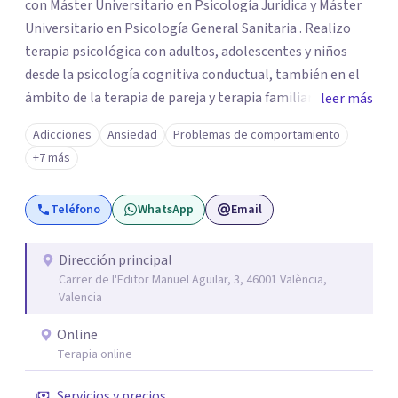
con Máster Universitario en Psicología Jurídica y Máster
Universitario en Psicología General Sanitaria . Realizo
terapia psicológica con adultos, adolescentes y niños
desde la psicología cognitiva conductual, también en el
ámbito de la terapia de pareja y terapia familiar. Como
leer más
psicóloga jurídico forense, realizo informes periciales
Adicciones
Ansiedad
Problemas de comportamiento
psicológicos en el ámbito de familia, civil, penal y laboral.
+7 más
Soy miembro del Listado Oficial de Psicólogos Forenses
del Colegio Oficial de Psicólogos de la Comunidad
Teléfono
WhatsApp
Email
Valencia (LOPF). Y realizo mi trabajo en CONECTA Centro
de Psicología, del cual soy cofundadora.
Dirección principal
Carrer de l'Editor Manuel Aguilar, 3, 46001 València,
Valencia
Online
Terapia online
Servicios y precios