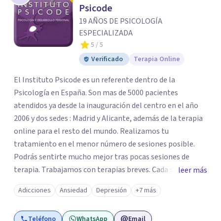
Psicode
19 AÑOS DE PSICOLOGÍA
ESPECIALIZADA
5
/ 5
Verificado
Terapia Online
El Instituto Psicode es un referente dentro de la
Psicología en España. Son mas de 5000 pacientes
atendidos ya desde la inauguración del centro en el año
2006 y dos sedes : Madrid y Alicante, además de la terapia
online para el resto del mundo. Realizamos tu
tratamiento en el menor número de sesiones posible.
Podrás sentirte mucho mejor tras pocas sesiones de
terapia. Trabajamos con terapias breves. Cada sesión de
leer más
terapia te resultará de utilidad y te ayudará a conseguir
Adicciones
Ansiedad
Depresión
+7 más
tus objetivos. Entre nuestras especialidades destaca la
terapia de pareja y sexual, así como el tratamiento de
Teléfono
WhatsApp
Email