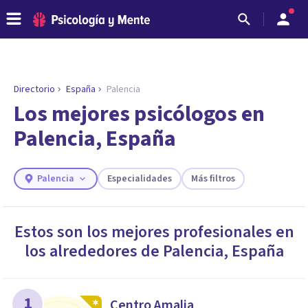
Directorio
España
Palencia
ENCONTRAR MI TERAPEUTA
¿Necesitas ayuda para encontrar el
Los mejores psicólogos en
psicólogo adecuado?
Palencia, España
Responde a unas breves preguntas y te ofreceremos
los profesionales que más se ajustan a tus
necesidades.
Palencia
Especialidades
Más filtros
Responder cuestionario
Estos son los mejores profesionales en
los alrededores de
Palencia
,
España
1
Centro Amalia