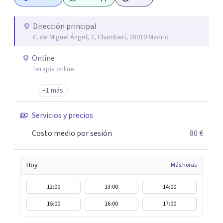
problemas emocionales, obsesiones, ansiedad , estrés,
duelos, insomnio y depresión, entre otros. Contamos
además con un servicio de hipnosis regresiva para el
Dirección principal
C. de Miguel Ángel, 7, Chamberí, 28010 Madrid
trabajo de "Terapia del Alma".
Online
Terapia online
+1 más
Servicios y precios
Costo medio por sesión
80 €
Hoy
Más horas
12:00
13:00
14:00
15:00
16:00
17:00