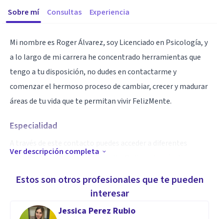
Sobre mí
Consultas
Experiencia
Mi nombre es Roger Álvarez, soy Licenciado en Psicología, y
a lo largo de mi carrera he concentrado herramientas que
tengo a tu disposición, no dudes en contactarme y
comenzar el hermoso proceso de cambiar, crecer y madurar
áreas de tu vida que te permitan vivir FelizMente.
Especialidad
A través de este contacto puedes acceder a diferentes
Ver descripción completa
estrategias de atención, Consulta Online a través de
Videollamada, paquetes de Asesoría y Seguimiento
Estos son otros profesionales que te pueden
profesional en desarrollo personal y Material Audiovisual.
interesar
Disponibilidad para atención en todo el territorio
Jessica Perez Rubio
latinoamericano de habla hipana.