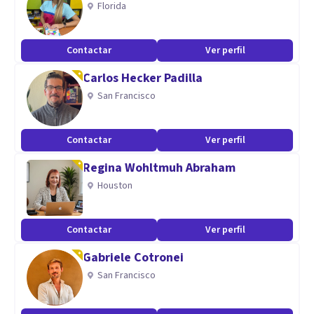
Florida
Aptitudes
Contactar
Ver perfil
Psicólogo Clínico Familiar y Juvenil.
Carlos Hecker Padilla
Desempeño en especialidad de adulto joven.
San Francisco
Contactar
Ver perfil
Regina Wohltmuh Abraham
Houston
Contactar
Ver perfil
Gabriele Cotronei
San Francisco