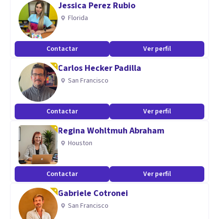
Jessica Perez Rubio
Psicoterapia sexual
Florida
Individual, pareja, familiar
Contactar
Ver perfil
Aptitudes
Carlos Hecker Padilla
Hipnosis
San Francisco
Sexualidad
Ansiedad
Depresión
Contactar
Ver perfil
Adicciones
Regina Wohltmuh Abraham
Houston
Contactar
Ver perfil
Gabriele Cotronei
San Francisco