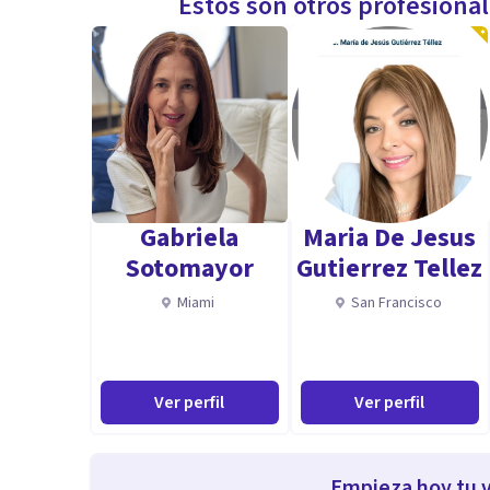
Estos son otros profesiona
Gabriela
Maria De Jesus
Sotomayor
Gutierrez Tellez
Miami
San Francisco
Ver perfil
Ver perfil
Empieza hoy tu v