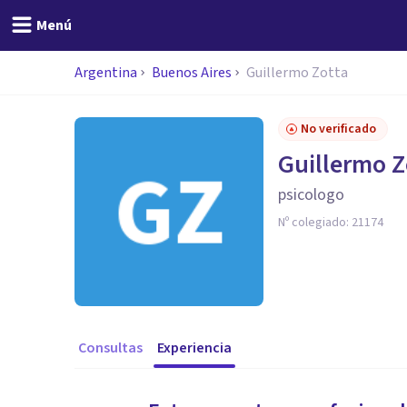
Menú
Argentina
Buenos Aires
Guillermo Zotta
No verificado
Guillermo Z
psicologo
Nº colegiado:
21174
Consultas
Experiencia