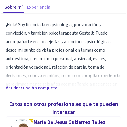
Sobre mí
Experiencia
¡Hola! Soy licenciada en psicología, por vocación y
convicción, y también psicoterapeuta Gestalt. Puedo
acompañarte en consejerías y atenciones psicológicas
desde mi punto de vista profesional en temas como
autoestima, crecimiento personal, ansiedad, estrés,
orientación vocacional, relación de pareja, toma de
decisiones, crianza en niños; cuento con amplia experiencia
aproximadamente seis años acompañando a pacientes en
Ver descripción completa
sus procesos de crecimiento emocional, de manera
individual y familiar. Todos necesitamos ayuda en algún
Estos son otros profesionales que te pueden
momento y siempre habremos profesionales dispuestos a
interesar
apoyar, brindo atenciones de manera online en todo el
Maria De Jesus Gutierrez Tellez
mundo, en un espacio seguro y empático. Estoy aquí para ti,