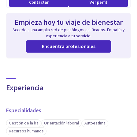
Contactar
Ver perfil
Practico mucho la escucha activa, empatía y análisis
requerido en cada paciente. Con experiencia en área clínica y
Empieza hoy tu viaje de bienestar
organizacional, brindando el soporte psicológico necesario.
Accede a una amplia red de psicólogos calificados. Empatía y
experiencia a tu servicio.
Encuentra profesionales
Experiencia
Especialidades
Gestión de la ira
Orientación laboral
Autoestima
Recursos humanos