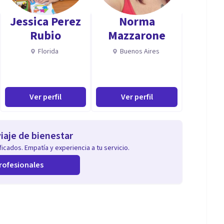
ue vienen y los que están a su alrededor.
Jessica Perez
Norma
Rubio
Mazzarone
Florida
Buenos Aires
 la Terapia Gestalt, un enfoque psicocorporal y
, reconocer y gestionar mejor las emociones,
baja autoestima.
Ver perfil
Ver perfil
 herramientas que he ido aprendiendo estos años 20
l Mindfulness, Respiración, Meditación, Yoga,
iaje de bienestar
ngüística (PNL), técnicas para la liberación
icados. Empatía y experiencia a tu servicio.
rofesionales