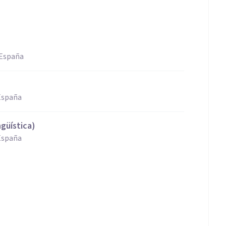
 España
 España
güística)
 España