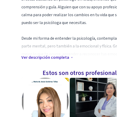
comprensión y guía. Alguien que con su apoyo profesi
calma para poder realizar los cambios en tu vida que s
puedo ser la psicóloga que necesitas.
Desde mi forma de entender la psicología, contemplam
parte mental, pero también a la emocional y física. G
mejor lo que te ocurre, aprender a reconocer tus emo
Ver descripción completa
creencias has aprendido y sigues repitiendo, qué tipo
encontrar un apoyo en el proceso de cambiar todo esto
Estos son otros profesiona
sentir mejor contigo mismo/a y los demás.
Especialidad
Mi especialidad es acompañar a las personas creando 
juicio, sea lo que sea que les ocurra. Se trata de un 
Considero la psicoterapia como una oportunidad de c