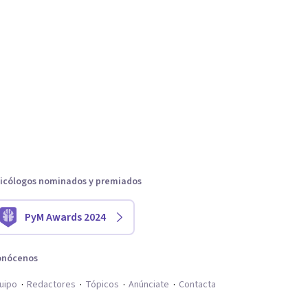
icólogos nominados y premiados
PyM Awards 2024
onócenos
uipo
Redactores
Tópicos
Anúnciate
Contacta