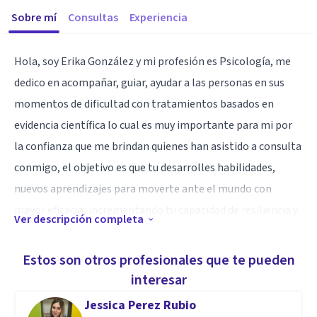
Sobre mí
Consultas
Experiencia
Hola, soy Erika González y mi profesión es Psicología, me
dedico en acompañar, guiar, ayudar a las personas en sus
momentos de dificultad con tratamientos basados en
evidencia científica lo cual es muy importante para mi por
la confianza que me brindan quienes han asistido a consulta
conmigo, el objetivo es que tu desarrolles habilidades,
nuevos aprendizajes para moverte ante el mundo con
mayor eficacia, incrementando tu capacidad de resiliencia y
Ver descripción completa
claro promoviendo la flexibilidad psicológica, el
sufrimiento no tiene que ser para siempre, te enseñare una
Estos son otros profesionales que te pueden
manera diferente de relacionarte con tu dolor. Te espero.
interesar
Jessica Perez Rubio
Especialidad