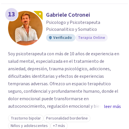
13
Gabriele Cotronei
Psicologo y Psicoterapeuta
Psicoanalitico y Somatico
Verificado
Terapia Online
Soy psicoterapeuta con más de 10 años de experiencia en
salud mental, especializada en el tratamiento de
ansiedad, depresión, trauma psicológico, adicciones,
dificultades identitarias y efectos de experiencias
tempranas adversas. Ofrezco un espacio terapéutico
seguro, confidencial y profundamente humano, donde el
dolor emocional puede transformarse en
autoconocimiento, regulación emocional y bienestar.
leer más
Trabajo desde un enfoque integrativo que combina
Trastorno bipolar
Personalidad borderline
psicoanálisis, terapia somática y de trauma, psicología
Niños y adolescentes
+7 más
corporal, Mentalization Based Therapy (MBT),