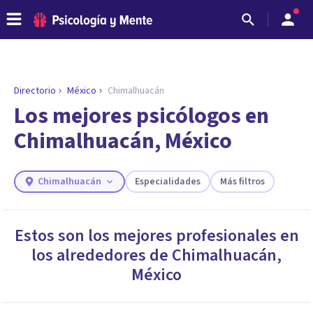
Directorio
México
Chimalhuacán
ENCONTRAR MI TERAPEUTA
¿Necesitas ayuda para encontrar el
Los mejores psicólogos en
psicólogo adecuado?
Chimalhuacán, México
Responde a unas breves preguntas y te ofreceremos
los profesionales que más se ajustan a tus
necesidades.
Chimalhuacán
Especialidades
Más filtros
Responder cuestionario
Estos son los mejores profesionales en
los alrededores de
Chimalhuacán
,
México