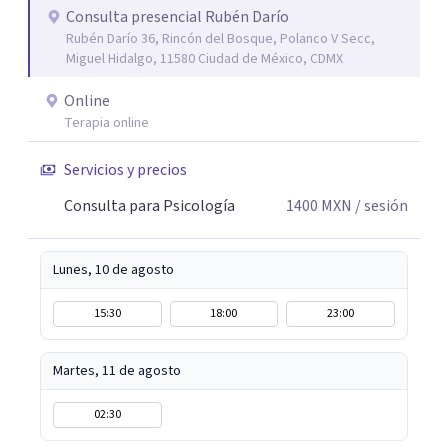
motivo la vida te esta poniendo retos difíciles estoy aquí
Consulta presencial Rubén Darío
Rubén Darío 36, Rincón del Bosque, Polanco V Secc,
para acompañarte y buscar las mejores soluciones. Si
Miguel Hidalgo, 11580 Ciudad de México, CDMX
estas sufriendo puedo ayudarte a aminorarlo y resolverlo
a través del trabajo conjunto de recordar, reacomodar,
Online
resignificar y elaborar, para que puedas sentirte mejor,
Terapia online
ser mas productivo y en general tener una vida más feliz.
Servicios y precios
Mi lema es: PUEDES ESTAR MEJOR.
Consulta para Psicología
1400
MXN
/ sesión
Lunes, 10 de agosto
15:30
18:00
23:00
Martes, 11 de agosto
02:30