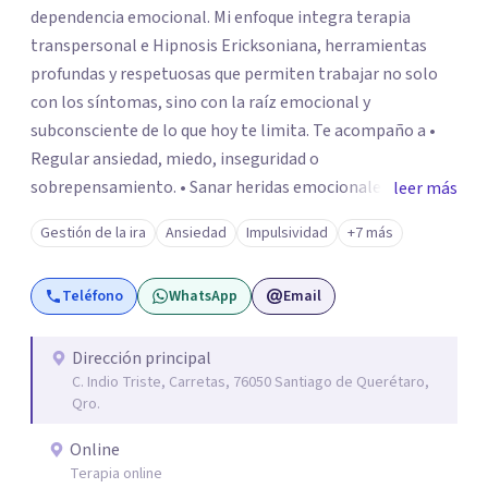
dependencia emocional. Mi enfoque integra terapia
transpersonal e Hipnosis Ericksoniana, herramientas
profundas y respetuosas que permiten trabajar no solo
con los síntomas, sino con la raíz emocional y
subconsciente de lo que hoy te limita. Te acompaño a •
Regular ansiedad, miedo, inseguridad o
sobrepensamiento. • Sanar heridas emocionales y
leer más
fortalecer tu autoestima. . Comprender por qué repites
Gestión de la ira
Ansiedad
Impulsividad
+7 más
ciertos patrones o emociones. Puedes superar lo que te
preocupa y lograr tus objetivos más pronto de lo que
Teléfono
WhatsApp
Email
imaginas. Contáctame por Wahtsapp. Puedo ayudarte.
Dirección principal
C. Indio Triste, Carretas, 76050 Santiago de Querétaro,
Qro.
Online
Terapia online