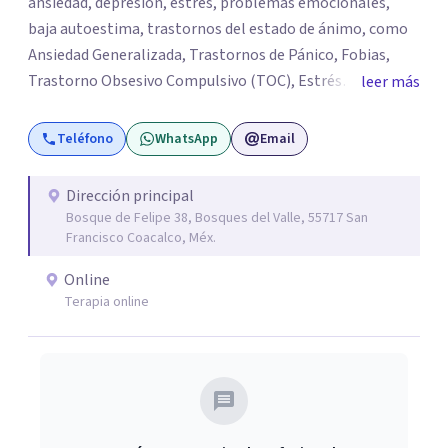
ansiedad, depresión, estrés, problemas emocionales,
baja autoestima, trastornos del estado de ánimo, como
Ansiedad Generalizada, Trastornos de Pánico, Fobias,
Trastorno Obsesivo Compulsivo (TOC), Estrés
leer más
Postraumático, Trastorno de Déficit Atención con
Hiperactividad o sin hiperactividad (TDAH) en
Teléfono
WhatsApp
Email
adolescentes y adultos, situaciones de duelo o pérdidas
significativas. Mi objetivo es brindar un espacio seguro,
Dirección principal
empático y de confianza, donde cada persona pueda
Bosque de Felipe 38, Bosques del Valle, 55717 San
expresar lo que está viviendo y encontrar herramientas
Francisco Coacalco, Méx.
para comprenderse mejor y afrontar sus desafíos.
Online
Acompaño procesos de desarrollo personal,
Terapia online
fortalecimiento de habilidades emocionales y
construcción de recursos para mejorar la calidad de vida.