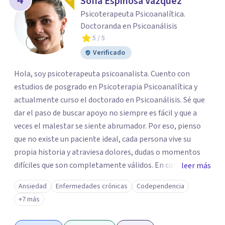
Sofía Espinosa Vazquez
Psicoterapeuta Psicoanalítica.
Doctoranda en Psicoanálisis
5
/ 5
Verificado
Hola, soy psicoterapeuta psicoanalista. Cuento con
estudios de posgrado en Psicoterapia Psicoanalítica y
actualmente curso el doctorado en Psicoanálisis. Sé que
dar el paso de buscar apoyo no siempre es fácil y que a
veces el malestar se siente abrumador. Por eso, pienso
que no existe un paciente ideal, cada persona vive su
propia historia y atraviesa dolores, dudas o momentos
difíciles que son completamente válidos. En consulta, mi
leer más
intención es ofrecerte un espacio humano y seguro, en el
Ansiedad
Enfermedades crónicas
Codependencia
que sientas la confianza para expresarte y sentir. Nos
+7 más
daremos el tiempo de ir recorriendo tu historia de vida,
identificando con calma de dónde viene aquello que hoy