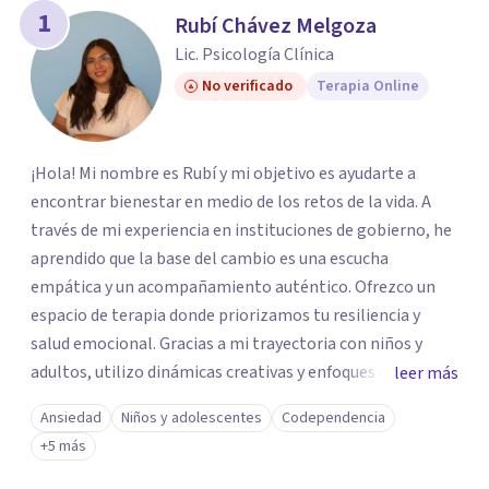
1
Rubí Chávez Melgoza
Lic. Psicología Clínica
No verificado
Terapia Online
¡Hola! Mi nombre es Rubí y mi objetivo es ayudarte a
encontrar bienestar en medio de los retos de la vida. A
través de mi experiencia en instituciones de gobierno, he
aprendido que la base del cambio es una escucha
empática y un acompañamiento auténtico. ​Ofrezco un
espacio de terapia donde priorizamos tu resiliencia y
salud emocional. Gracias a mi trayectoria con niños y
adultos, utilizo dinámicas creativas y enfoques adaptados
leer más
a tus necesidades específicas. Estoy aquí para escucharte
Ansiedad
Niños y adolescentes
Codependencia
y brindarte las herramientas necesarias para fortalecer
+5 más
tu paz mental.