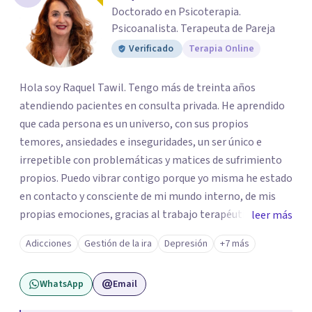
Doctorado en Psicoterapia.
Psicoanalista. Terapeuta de Pareja
Verificado
Terapia Online
Hola soy Raquel Tawil. Tengo más de treinta años
atendiendo pacientes en consulta privada. He aprendido
que cada persona es un universo, con sus propios
temores, ansiedades e inseguridades, un ser único e
irrepetible con problemáticas y matices de sufrimiento
propios. Puedo vibrar contigo porque yo misma he estado
en contacto y consciente de mi mundo interno, de mis
propias emociones, gracias al trabajo terapéutico que he
leer más
llevado como parte de mi formación como
Adicciones
Gestión de la ira
Depresión
+7 más
psicoterapeuta, lo que me permitirá comprenderte
mejor. Nadie puede entender al otro si no se ha puesto en
WhatsApp
Email
contacto consigo mismo. Me gustaría acompañarte en
un camino de crecimiento y de conocimiento. Si por algún