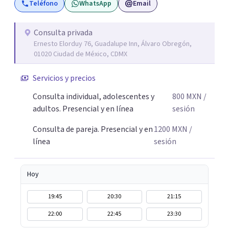
Teléfono
WhatsApp
Email
pesa haciendo consciente el origen, tus emociones y
experiencias, tanto pasadas como presentes. Es un lugar
para comprender mejor tu mundo interno o cualquier
Consulta privada
Ernesto Elorduy 76, Guadalupe Inn, Álvaro Obregón,
situación que estés atravesando. Acompañarte en lo que
01020 Ciudad de México, CDMX
sientes es el primer paso para darle un nuevo sentido a
las cosas, aprender a mirar tus emociones con más
Servicios y precios
amabilidad e ir soltando de a poco las cargas que llevas
Consulta individual, adolescentes y
800
MXN
/
día a día. Si buscas un espacio donde sentirte escuchado o
adultos. Presencial y en línea
sesión
escuchada y reencontrarte contigo y tu tranquilidad, aquí
estoy para acompañarte en tu proceso.
Consulta de pareja. Presencial y en
1200
MXN
/
línea
sesión
Hoy
19:45
20:30
21:15
22:00
22:45
23:30