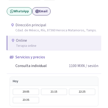
hipnoterapia y respiración neurodinámica, integrando
WhatsApp
Email
actualmente la Psicología Analítica Junguiana. Mi
abordaje también incorpora perspectivas interculturales,
ecopsicología y el trabajo simbólico con el inconsciente,
Dirección principal
Cdad. de México, Río, 87360 Heroica Matamoros, Tamps.
entendiendo que cada proceso terapéutico es único y
requiere una mirada personalizada.
Online
Terapia online
Servicios y precios
Consulta individual
1100
MXN
/ sesión
Hoy
20:05
21:15
22:25
23:35