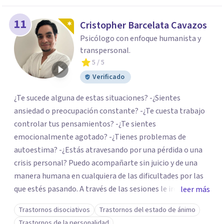
11
Cristopher Barcelata Cavazos
Psicólogo con enfoque humanista y
transpersonal.
5
/ 5
Verificado
¿Te sucede alguna de estas situaciones? -¿Sientes
ansiedad o preocupación constante? -¿Te cuesta trabajo
controlar tus pensamientos? -¿Te sientes
emocionalmente agotado? -¿Tienes problemas de
autoestima? -¿Estás atravesando por una pérdida o una
crisis personal? Puedo acompañarte sin juicio y de una
manera humana en cualquiera de las dificultades por las
que estés pasando. A través de las sesiones le iremos
leer más
poniendo nombre a esas cosas que te suceden y buscando
Trastornos disociativos
Trastornos del estado de ánimo
alternativas para poder enfrentarlas. Poseo más de 20
Trastornos de la personalidad