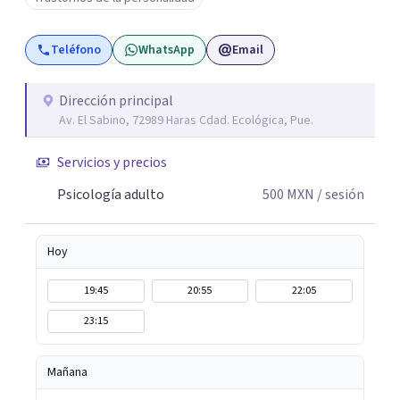
años de experiencia acompañando a las personas en sus
diversos procesos. Puedes preguntarme cualquier duda
Teléfono
WhatsApp
Email
que tengas. Será un placer coincidir y acompañarte en
esta etapa de tu vida.
Dirección principal
Av. El Sabino, 72989 Haras Cdad. Ecológica, Pue.
Servicios y precios
Psicología adulto
500
MXN
/ sesión
Hoy
19:45
20:55
22:05
23:15
Mañana