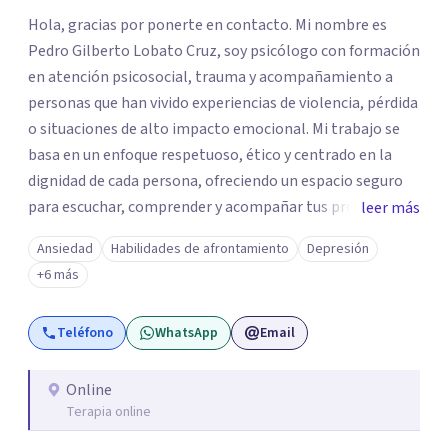
Hola, gracias por ponerte en contacto. Mi nombre es
Pedro Gilberto Lobato Cruz, soy psicólogo con formación
en atención psicosocial, trauma y acompañamiento a
personas que han vivido experiencias de violencia, pérdida
o situaciones de alto impacto emocional. Mi trabajo se
basa en un enfoque respetuoso, ético y centrado en la
dignidad de cada persona, ofreciendo un espacio seguro
para escuchar, comprender y acompañar tus procesos
leer más
emocionales a tu propio ritmo. Creo firmemente en la
Ansiedad
Habilidades de afrontamiento
Depresión
importancia de construir juntos herramientas que
+6 más
fortalezcan el bienestar, la autonomía y el sentido de
vida. Será un gusto acompañarte en este proceso. Quedo
Teléfono
WhatsApp
Email
atento para resolver cualquier duda y acordar una cita. Un
abrazo, Pedro Gilberto Lobato Cruz Psicólogo
Online
Terapia online