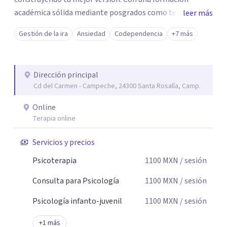
académica sólida mediante posgrados como terapeuta
leer más
breve, familiar e infantil, así como con respaldo
Gestión de la ira
Ansiedad
Codependencia
+7 más
profesional y experiencia clínica de más de 26 años y
personal te acompaño en el proceso con empatía
auténtica y comunicación clara y directa para darte
Dirección principal
seguridad emocional y una dirección firme de tu proceso
Cd del Carmen - Campeche, 24300 Santa Rosalía, Camp.
de cambio.
Online
Terapia online
Servicios y precios
Psicoterapia
1100
MXN
/ sesión
Consulta para Psicología
1100
MXN
/ sesión
Psicología infanto-juvenil
1100
MXN
/ sesión
+
1
más