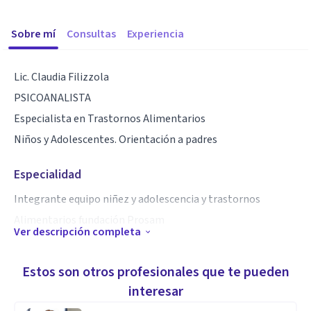
Sobre mí
Consultas
Experiencia
Lic. Claudia Filizzola
PSICOANALISTA
Especialista en Trastornos Alimentarios
Niños y Adolescentes. Orientación a padres
Especialidad
Integrante equipo niñez y adolescencia y trastornos
Alimentarios fundación Prosam
Ver descripción completa
Aptitudes
Estos son otros profesionales que te pueden
Tratamiento individual y grupal, presencial y virtual
interesar