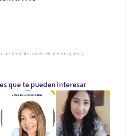
 problemáticas individuales y de pareja.
 el estado de ánimo, el manejo de las emociones y en
les que te pueden interesar
general y en seminarios de profundización del área
lombia