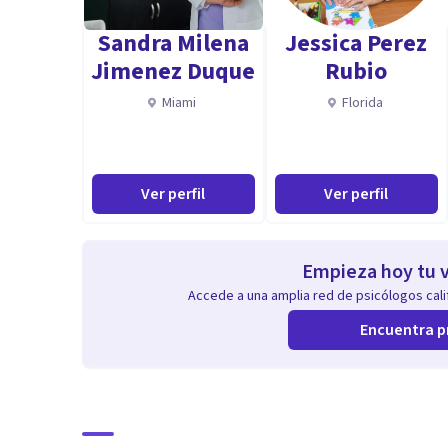
Sandra Milena
Jessica Perez
Jimenez Duque
Rubio
Miami
Florida
Ver perfil
Ver perfil
Empieza hoy tu v
Accede a una amplia red de psicólogos calif
Encuentra p