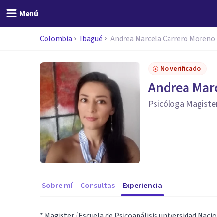
Menú
Colombia
Ibagué
Andrea Marcela Carrero Moreno
No verificado
Andrea Mar
Psicóloga Magiste
Sobre mí
Consultas
Experiencia
* Magister (Escuela de Psicoanálisis universidad Naci