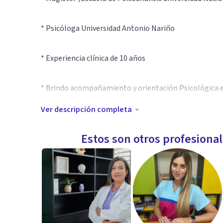
* Psicóloga Universidad Antonio Nariño
* Experiencia clínica de 10 años
* Brindo acompañamiento y orientación Psicológica en
Ver descripción completa
* Abordaje de diferentes malestares relacionados con
las relaciones afectivas
Estos son otros profesiona
* Docencia universitaria en el campo de la psicología 
clínica
Aptitudes
Psicóloga Magíster de la Universidad Nacional de Co